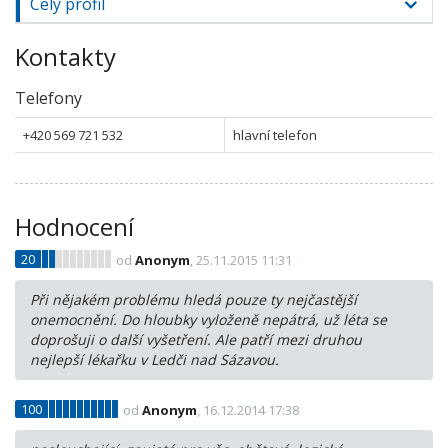
Celý profil
Kontakty
Telefony
+420 569 721 532
hlavní telefon
Hodnocení
20
od
Anonym
, 25.11.2015 11:31
Při nějakém problému hledá pouze ty nejčastější
onemocnění. Do hloubky vyloženě nepátrá, už léta se
doprošuji o další vyšetření. Ale patří mezi druhou
nejlepší lékařku v Ledči nad Sázavou.
100
od
Anonym
, 16.12.2014 17:38