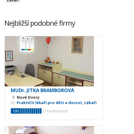
Lékaři
Nejbližší podobné firmy
MUDr. JITKA BRAMBOROVÁ
Nové Dvory
Praktičtí lékaři pro děti a dorost
,
Lékaři
100
(
1
hodnocení)