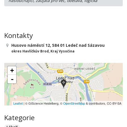
naslouchající, zaujatá pro věc, obětavá, logická
Kontakty
Husovo náměstí 12, 584 01 Ledeč nad Sázavou
okres Havlíčkův Brod, Kraj Vysočina
+
-
Leaflet
| © GIScience Heidelberg, ©
OpenStreetMap
& contributors, CC-BY-SA
Kategorie