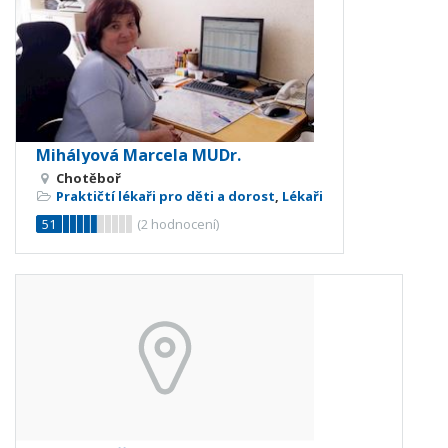
Mihályová Marcela MUDr.
Chotěboř
Praktičtí lékaři pro děti a dorost
,
Lékaři
51
(
2
hodnocení)