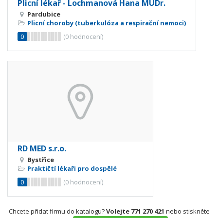
Plicní lékař - Lochmanová Hana MUDr.
Pardubice
Plicní choroby (tuberkulóza a respirační nemoci)
0
(
0
hodnocení)
RD MED s.r.o.
Bystřice
Praktičtí lékaři pro dospělé
0
(
0
hodnocení)
Chcete přidat firmu do katalogu?
Volejte 771 270 421
nebo stiskněte