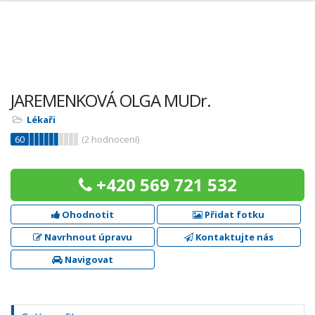
JAREMENKOVÁ OLGA MUDr.
Lékaři
60
(
2
hodnocení)
+420 569 721 532
Ohodnotit
Přidat fotku
Navrhnout úpravu
Kontaktujte nás
Navigovat