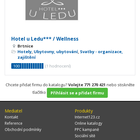
Hotel u Ledu*** / Wellness
Brtnice
Hotely
,
Ubytovny, ubytování
,
Svatby - organizace,
zajištění
100
(
1
hodnocení)
Chcete přidat firmu do katalogu?
Volejte 771 270 421
nebo stiskněte
tlačítko
Přihlásit se a přidat firmu
Mediatel
Produkty
Kontakt
Internet123.cz
Reference
Online katalogy
Obchodní podmínky
PPC kampaně
Sociální sítě