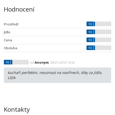
Hodnocení
10
Prostředí
10
Jídlo
10
Cena
10
Obsluha
10
od
Anonym
, 28.01.2016 14:52
kuchaři perfektni, neusnout na vavřínech, diky za jídlo,
LIDA
Kontakty