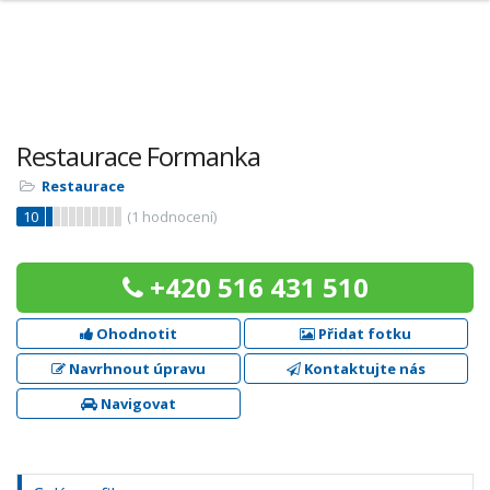
Restaurace Formanka
Restaurace
10
(
1
hodnocení)
+420 516 431 510
Ohodnotit
Přidat fotku
Navrhnout úpravu
Kontaktujte nás
Navigovat