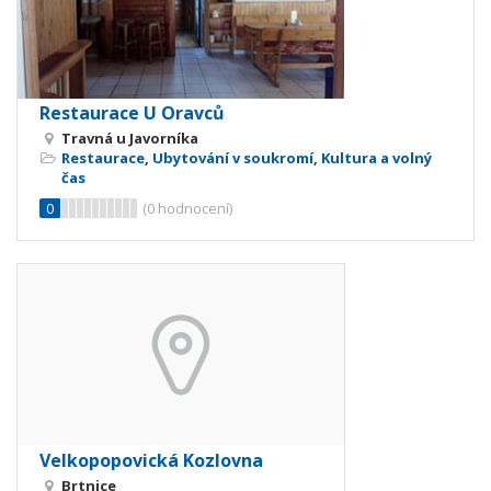
Restaurace U Oravců
Travná u Javorníka
Restaurace
,
Ubytování v soukromí
,
Kultura a volný
čas
0
(
0
hodnocení)
Velkopopovická Kozlovna
Brtnice