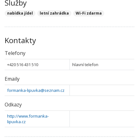
Služby
nabídka jídel
letní zahrádka
Wi-Fi zdarma
Kontakty
Telefony
+420 516 431 510
hlavní telefon
Emaily
formanka-lipuvka@seznam.cz
Odkazy
http://www.formanka-
lipuvka.cz