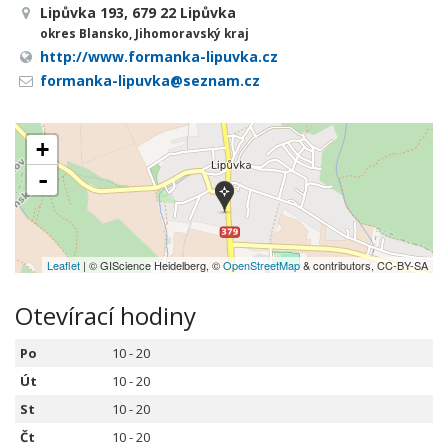
Lipůvka 193, 679 22 Lipůvka
okres Blansko, Jihomoravský kraj
http://www.formanka-lipuvka.cz
formanka-lipuvka@seznam.cz
+
-
Leaflet
| © GIScience Heidelberg, ©
OpenStreetMap
& contributors, CC-BY-SA
Otevírací hodiny
Po
10 - 20
Út
10 - 20
St
10 - 20
Čt
10 - 20