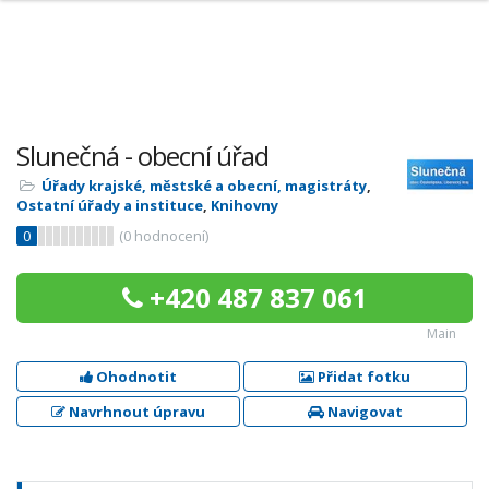
Slunečná - obecní úřad
Úřady krajské, městské a obecní, magistráty
,
Ostatní úřady a instituce
,
Knihovny
0
(
0
hodnocení)
+420 487 837 061
Main
Ohodnotit
Přidat fotku
Navrhnout úpravu
Navigovat