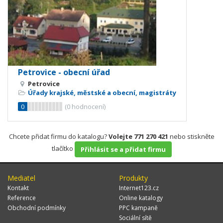
Petrovice - obecní úřad
Petrovice
Úřady krajské, městské a obecní, magistráty
0
(
0
hodnocení)
Chcete přidat firmu do katalogu?
Volejte 771 270 421
nebo stiskněte
tlačítko
Přihlásit se a přidat firmu
Mediatel
Produkty
Kontakt
Internet123.cz
Reference
Online katalogy
Obchodní podmínky
PPC kampaně
Sociální sítě