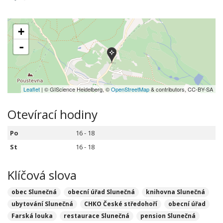
+
-
Leaflet
| © GIScience Heidelberg, ©
OpenStreetMap
& contributors, CC-BY-SA
Otevírací hodiny
Po
16 - 18
St
16 - 18
Klíčová slova
obec Slunečná
obecní úřad Slunečná
knihovna Slunečná
ubytování Slunečná
CHKO České středohoří
obecní úřad
Farská louka
restaurace Slunečná
pension Slunečná