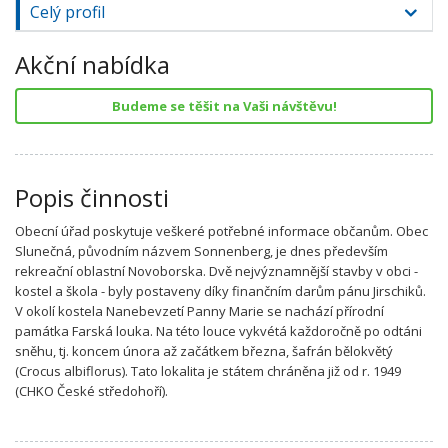
Celý profil
Akční nabídka
Budeme se těšit na Vaši návštěvu!
Popis činnosti
Obecní úřad poskytuje veškeré potřebné informace občanům. Obec
Slunečná, původním názvem Sonnenberg, je dnes především
rekreační oblastní Novoborska. Dvě nejvýznamnější stavby v obci -
kostel a škola - byly postaveny díky finančním darům pánu Jirschiků.
V okolí kostela Nanebevzetí Panny Marie se nachází přírodní
památka Farská louka. Na této louce vykvétá každoročně po odtáni
sněhu, tj. koncem února až začátkem března, šafrán bělokvětý
(Crocus albiflorus). Tato lokalita je státem chráněna již od r. 1949
(CHKO České středohoří).