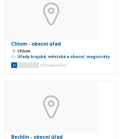
Chlum - obecní úřad
Chlum
Úřady krajské, městské a obecní, magistráty
0
(
0
hodnocení)
Bechlín - obecní úřad