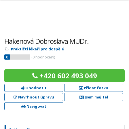
Hakenová Dobroslava MUDr.
Praktičtí lékaři pro dospělé
0
(
0
hodnocení)
+420 602 493 049
Ohodnotit
Přidat fotku
Navrhnout úpravu
Jsem majitel
Navigovat