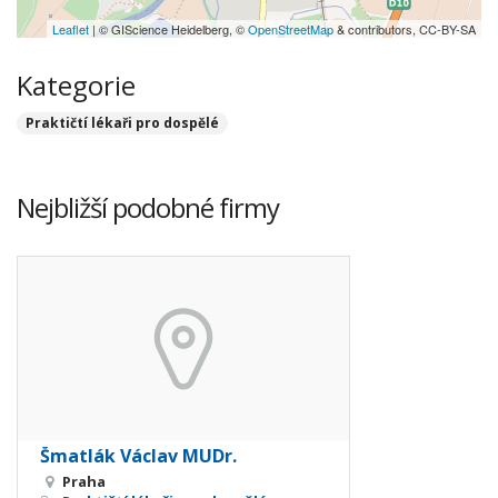
Leaflet
| © GIScience Heidelberg, ©
OpenStreetMap
& contributors, CC-BY-SA
Kategorie
Praktičtí lékaři pro dospělé
Nejbližší podobné firmy
Šmatlák Václav MUDr.
Praha