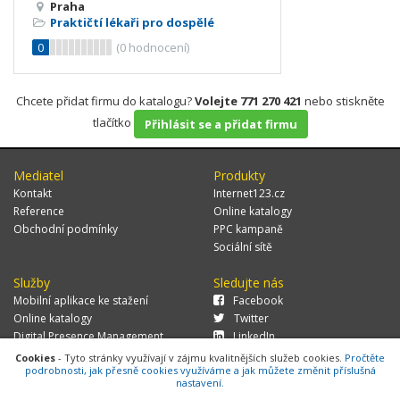
Praha
Praktičtí lékaři pro dospělé
0
(
0
hodnocení)
Chcete přidat firmu do katalogu?
Volejte 771 270 421
nebo stiskněte
tlačítko
Přihlásit se a přidat firmu
Mediatel
Produkty
Kontakt
Internet123.cz
Reference
Online katalogy
Obchodní podmínky
PPC kampaně
Sociální sítě
Služby
Sledujte nás
Mobilní aplikace ke stažení
Facebook
Online katalogy
Twitter
Digital Presence Management
LinkedIn
Více zákazníků
Cookies
- Tyto stránky využívají v zájmu kvalitnějších služeb cookies.
Pročtěte
podrobnosti, jak přesně cookies využíváme a jak můžete změnit příslušná
nastavení.