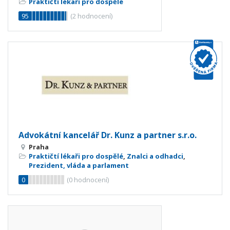
Praktičtí lékaři pro dospělé
95
(
2
hodnocení)
Advokátní kancelář Dr. Kunz a partner s.r.o.
Praha
Praktičtí lékaři pro dospělé
,
Znalci a odhadci
,
Prezident, vláda a parlament
0
(
0
hodnocení)