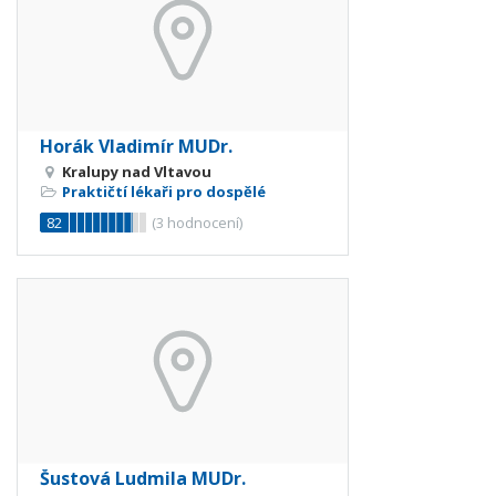
Horák Vladimír MUDr.
Kralupy nad Vltavou
Praktičtí lékaři pro dospělé
82
(
3
hodnocení)
Šustová Ludmila MUDr.