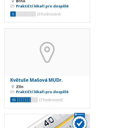
Brno
Praktičtí lékaři pro dospělé
0
(
0
hodnocení)
Květuše Mašová MUDr.
Zlín
Praktičtí lékaři pro dospělé
65
(
7
hodnocení)