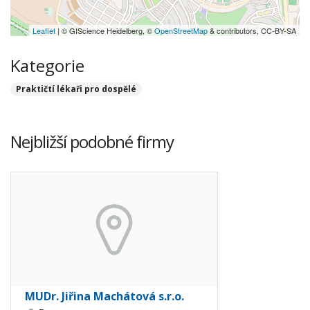
Leaflet
| © GIScience Heidelberg, ©
OpenStreetMap
& contributors, CC-BY-SA
Kategorie
Praktičtí lékaři pro dospělé
Nejbližší podobné firmy
MUDr. Jiřina Machátová s.r.o.