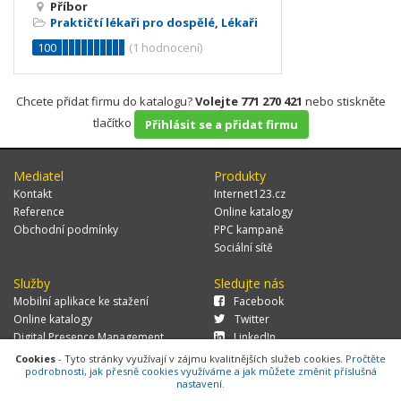
Příbor
Praktičtí lékaři pro dospělé
,
Lékaři
100
(
1
hodnocení)
Chcete přidat firmu do katalogu?
Volejte 771 270 421
nebo stiskněte
tlačítko
Přihlásit se a přidat firmu
Mediatel
Produkty
Kontakt
Internet123.cz
Reference
Online katalogy
Obchodní podmínky
PPC kampaně
Sociální sítě
Služby
Sledujte nás
Mobilní aplikace ke stažení
Facebook
Online katalogy
Twitter
Digital Presence Management
LinkedIn
Více zákazníků
Cookies
- Tyto stránky využívají v zájmu kvalitnějších služeb cookies.
Pročtěte
podrobnosti, jak přesně cookies využíváme a jak můžete změnit příslušná
nastavení.