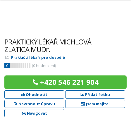
PRAKTICKÝ LÉKAŘ MICHLOVÁ
ZLATICA MUDr.
Praktičtí lékaři pro dospělé
0
(
0
hodnocení)
+420 546 221 904
Ohodnotit
Přidat fotku
Navrhnout úpravu
Jsem majitel
Navigovat