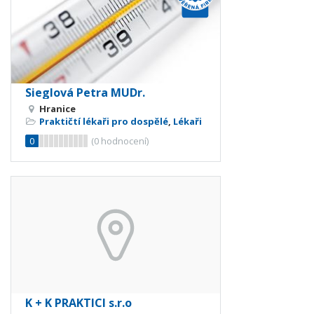
Sieglová Petra MUDr.
Hranice
Praktičtí lékaři pro dospělé
,
Lékaři
0
(
0
hodnocení)
K + K PRAKTICI s.r.o