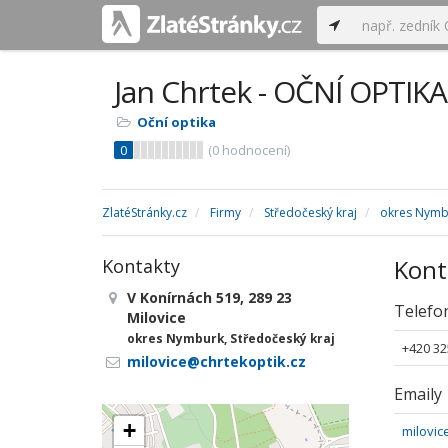
Jan Chrtek - OČNÍ OPTIKA
Oční optika
0
(
0
hodnocení)
ZlatéStránky.cz
Firmy
Středočeský kraj
okres Nymb
Kont
Kontakty
V Konírnách 519, 289 23
Telefo
Milovice
okres Nymburk, Středočeský kraj
+420 32
milovice@chrtekoptik.cz
Emaily
+
milovic