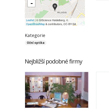
-
Leaflet
| © GIScience Heidelberg, ©
OpenStreetMap
& contributors, CC-BY-SA
Kategorie
Oční optika
Nejbližší podobné firmy