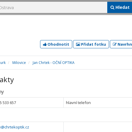
Hledat
Ohodnotit
Přidat fotku
Navrhn
urk
Milovice
Jan Chrtek - OČNÍ OPTIKA
akty
ny
5 533 657
hlavní telefon
e@chrtekoptik.cz