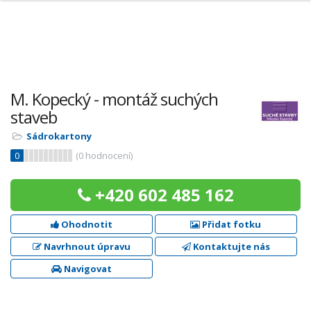
M. Kopecký - montáž suchých
staveb
Sádrokartony
0
(
0
hodnocení)
+420 602 485 162
Ohodnotit
Přidat fotku
Navrhnout úpravu
Kontaktujte nás
Navigovat