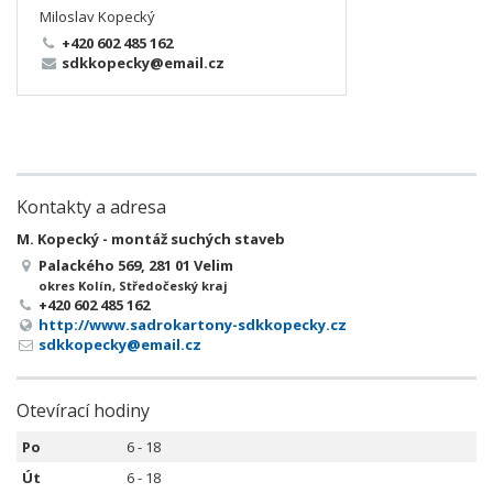
Miloslav Kopecký
+420 602 485 162
sdkkopecky@email.cz
Kontakty a adresa
M. Kopecký - montáž suchých staveb
Palackého 569, 281 01 Velim
okres Kolín, Středočeský kraj
+420 602 485 162
http://www.sadrokartony-sdkkopecky.cz
sdkkopecky@email.cz
Otevírací hodiny
Po
6 - 18
Út
6 - 18