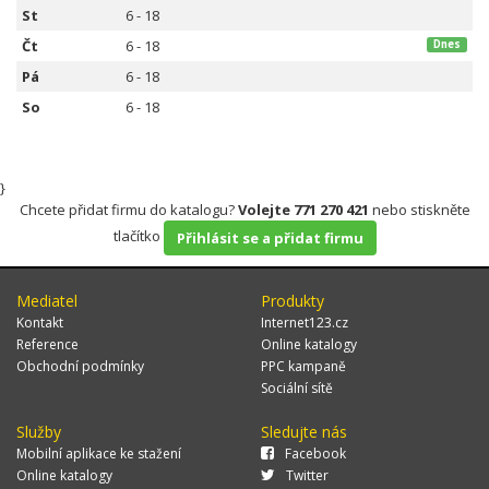
St
6 - 18
Čt
6 - 18
Dnes
Pá
6 - 18
So
6 - 18
}
Chcete přidat firmu do katalogu?
Volejte 771 270 421
nebo stiskněte
tlačítko
Přihlásit se a přidat firmu
Mediatel
Produkty
Kontakt
Internet123.cz
Reference
Online katalogy
Obchodní podmínky
PPC kampaně
Sociální sítě
Služby
Sledujte nás
Mobilní aplikace ke stažení
Facebook
Online katalogy
Twitter