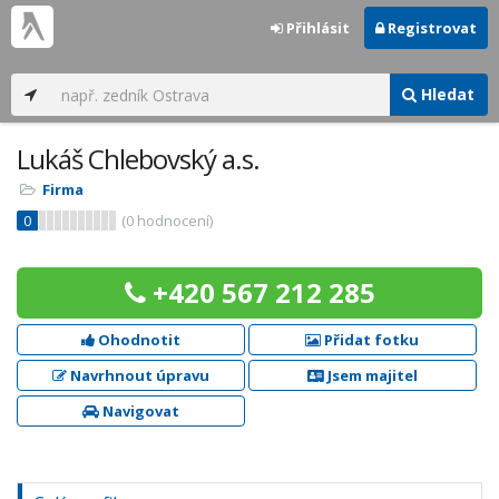
Přihlásit
Registrovat
Hledat
Lukáš Chlebovský a.s.
Firma
0
(
0
hodnocení)
+420 567 212 285
Ohodnotit
Přidat fotku
Navrhnout úpravu
Jsem majitel
Navigovat