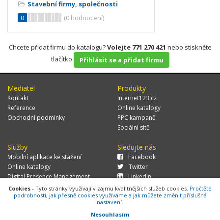
Stavební firmy, společnosti
0
(
0
hodnocení)
Chcete přidat firmu do katalogu?
Volejte 771 270 421
nebo stiskněte
tlačítko
Přihlásit se a přidat firmu
Mediatel
Produkty
Kontakt
Internet123.cz
Reference
Online katalogy
Obchodní podmínky
PPC kampaně
Sociální sítě
Služby
Sledujte nás
Mobilní aplikace ke stažení
Facebook
Online katalogy
Twitter
Digital Presence Management
LinkedIn
Více zákazníků
Cookies
- Tyto stránky využívají v zájmu kvalitnějších služeb cookies.
Pročtěte
podrobnosti, jak přesně cookies využíváme a jak můžete změnit příslušná
nastavení.
Nesouhlasím
© 2026 MEDIATEL CZ, s.r.o.,
Za Potokem 46/4, 106 00 Praha 10, tel.: