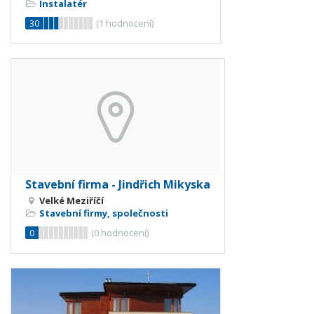
Instalatér
30
(
1
hodnocení)
Stavební firma - Jindřich Mikyska
Velké Meziříčí
Stavební firmy, společnosti
0
(
0
hodnocení)