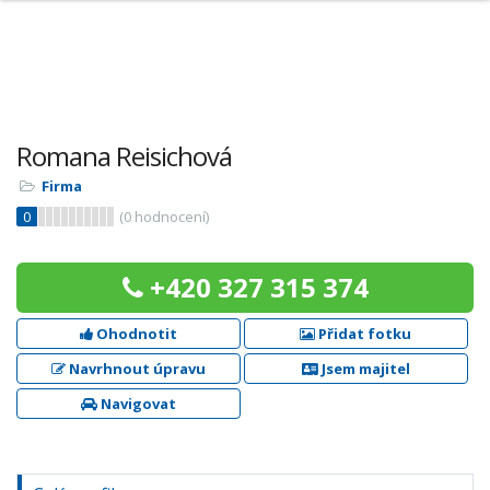
Romana Reisichová
Firma
0
(
0
hodnocení)
+420 327 315 374
Ohodnotit
Přidat fotku
Navrhnout úpravu
Jsem majitel
Navigovat