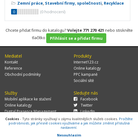
Zemní práce
,
Stavební firmy, společnosti
,
Recyklace
0
(
0
hodnocení)
Chcete přidat firmu do katalogu?
Volejte 771 270 421
nebo stiskněte
tlačítko
Přihlásit se a přidat firmu
Mediatel
Produkty
Kontakt
Internet123.cz
Reference
Online katalogy
Obchodní podmínky
PPC kampaně
Sociální sítě
Služby
Sledujte nás
Mobilní aplikace ke stažení
Facebook
Online katalogy
Twitter
Digital Presence Management
LinkedIn
Více zákazníků
Cookies
- Tyto stránky využívají v zájmu kvalitnějších služeb cookies.
Pročtěte
podrobnosti, jak přesně cookies využíváme a jak můžete změnit příslušná
nastavení.
Nesouhlasím
© 2026 MEDIATEL CZ, s.r.o.,
Za Potokem 46/4, 106 00 Praha 10, tel.: