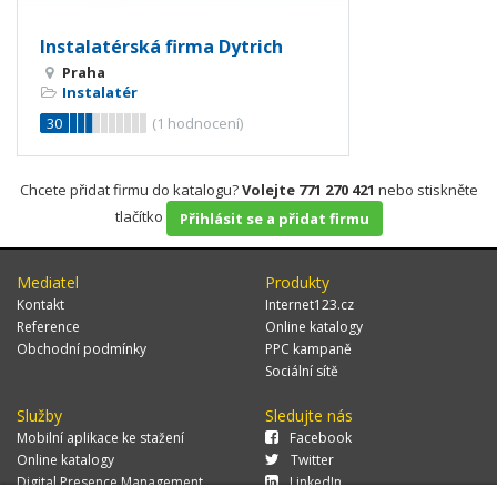
Instalatérská firma Dytrich
Praha
Instalatér
30
(
1
hodnocení)
Chcete přidat firmu do katalogu?
Volejte 771 270 421
nebo stiskněte
tlačítko
Přihlásit se a přidat firmu
Mediatel
Produkty
Kontakt
Internet123.cz
Reference
Online katalogy
Obchodní podmínky
PPC kampaně
Sociální sítě
Služby
Sledujte nás
Mobilní aplikace ke stažení
Facebook
Online katalogy
Twitter
Digital Presence Management
LinkedIn