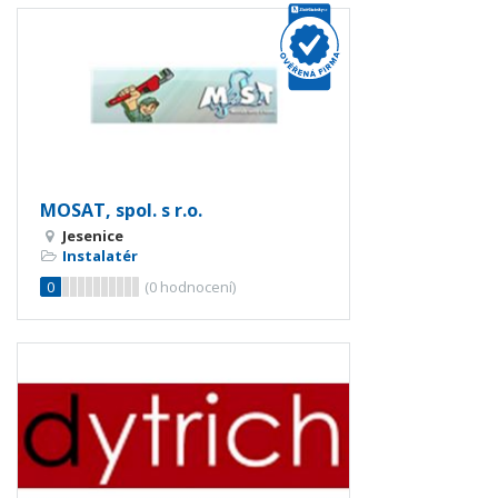
MOSAT, spol. s r.o.
Jesenice
Instalatér
0
(
0
hodnocení)