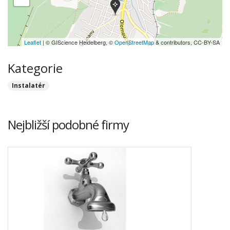
Leaflet
| © GIScience Heidelberg, ©
OpenStreetMap
& contributors, CC-BY-SA
Kategorie
Instalatér
Nejbližší podobné firmy