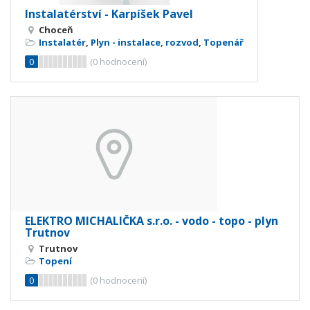
Instalatérství - Karpíšek Pavel
Choceň
Instalatér
,
Plyn - instalace, rozvod
,
Topenář
0
(
0
hodnocení)
ELEKTRO MICHALIČKA s.r.o. - vodo - topo - plyn
Trutnov
Trutnov
Topení
0
(
0
hodnocení)