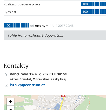
100
Kvalita provedené práce
100
Rychlost
100
od
Anonym
, 14.11.2017 20:48
Tuhle firmu rozhodně doporučuji!
Kontakty
Vančurova 12/452, 792 01 Bruntál
okres Bruntál, Moravskoslezský kraj
ista.vp@centrum.cz
+
-