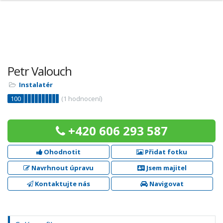
Petr Valouch
Instalatér
100
(
1
hodnocení)
+420 606 293 587
Ohodnotit
Přidat fotku
Navrhnout úpravu
Jsem majitel
Kontaktujte nás
Navigovat