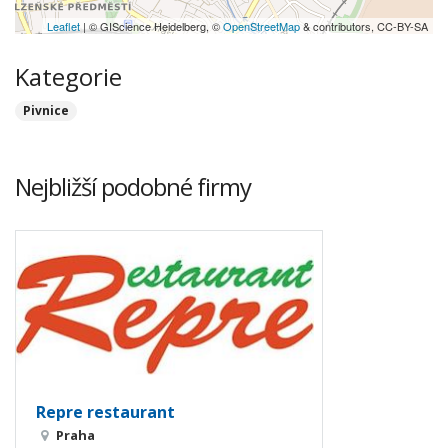
Leaflet
| © GIScience Heidelberg, ©
OpenStreetMap
& contributors, CC-BY-SA
Kategorie
Pivnice
Nejbližší podobné firmy
Repre restaurant
Praha