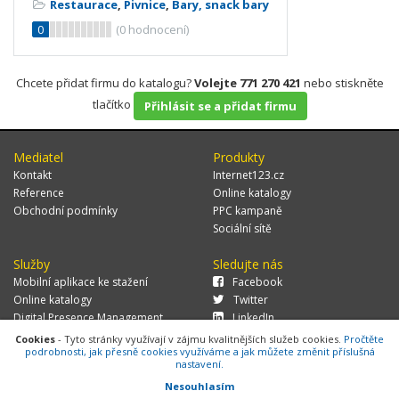
Restaurace
,
Pivnice
,
Bary, snack bary
0
(
0
hodnocení)
Chcete přidat firmu do katalogu?
Volejte 771 270 421
nebo stiskněte
tlačítko
Přihlásit se a přidat firmu
Mediatel
Produkty
Kontakt
Internet123.cz
Reference
Online katalogy
Obchodní podmínky
PPC kampaně
Sociální sítě
Služby
Sledujte nás
Mobilní aplikace ke stažení
Facebook
Online katalogy
Twitter
Digital Presence Management
LinkedIn
Více zákazníků
Cookies
- Tyto stránky využívají v zájmu kvalitnějších služeb cookies.
Pročtěte
podrobnosti, jak přesně cookies využíváme a jak můžete změnit příslušná
nastavení.
Nesouhlasím
© 2026 MEDIATEL CZ, s.r.o.,
Za Potokem 46/4, 106 00 Praha 10, tel.: