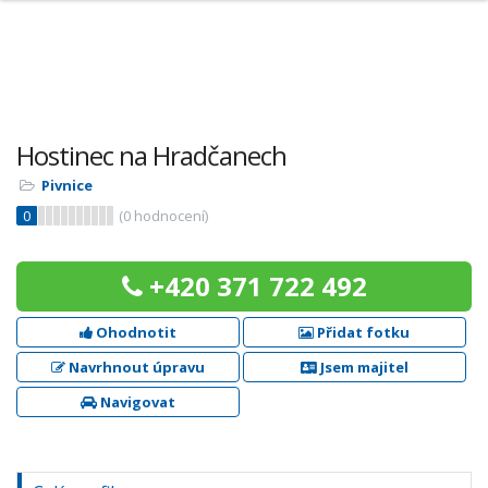
Hostinec na Hradčanech
Pivnice
0
(
0
hodnocení)
+420 371 722 492
Ohodnotit
Přidat fotku
Navrhnout úpravu
Jsem majitel
Navigovat