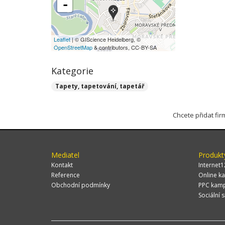
-
Leaflet
| © GIScience Heidelberg, ©
OpenStreetMap
& contributors, CC-BY-SA
Kategorie
Tapety, tapetování, tapetář
Chcete přidat fi
Mediatel
Produkt
Kontakt
Internet1
Reference
Online ka
Obchodní podmínky
PPC kam
Sociální s