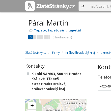
Páral Martin
Tapety, tapetování, tapetář
0
(
0
hodnocení)
ZlatéStránky.cz
Firmy
Královéhradecký kraj
okres 
Kont
Kontakty
K Labi 5A/603, 500 11 Hradec
Telefo
Králové-Třebeš
okres Hradec Králové,
+420 49
Královéhradecký kraj
+