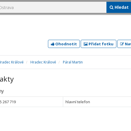
Hledat
Ohodnotit
Přidat fotku
Nav
Hradec Králové
Hradec Králové
Páral Martin
akty
ny
5 267 719
hlavní telefon