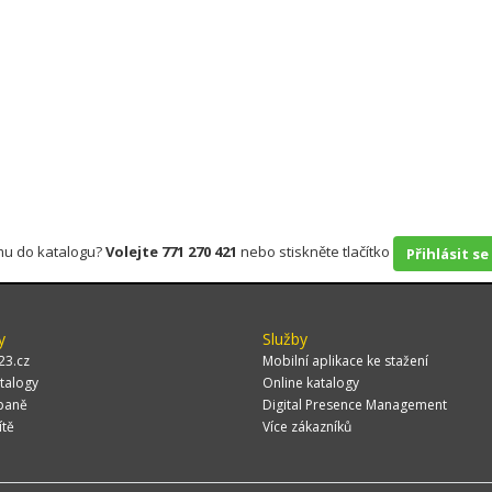
rmu do katalogu?
Volejte 771 270 421
nebo stiskněte tlačítko
Přihlásit se
y
Služby
23.cz
Mobilní aplikace ke stažení
talogy
Online katalogy
paně
Digital Presence Management
ítě
Více zákazníků