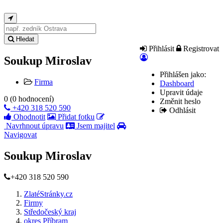
Hledat
Přihlásit
Registrovat
Soukup Miroslav
Přihlášen jako:
Firma
Dashboard
Upravit údaje
0
(
0
hodnocení)
Změnit heslo
+420 318 520 590
Odhlásit
Ohodnotit
Přidat fotku
Navrhnout úpravu
Jsem majitel
Navigovat
Soukup Miroslav
+420 318 520 590
ZlatéStránky.cz
Firmy
Středočeský kraj
okres Příbram