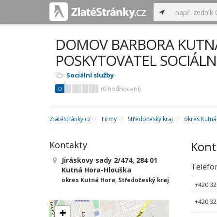
DOMOV BARBORA KUTN
POSKYTOVATEL SOCIÁLN
Sociální služby
0
(
0
hodnocení)
ZlatéStránky.cz
Firmy
Středočeský kraj
okres Kutn
Kont
Kontakty
Jiráskovy sady 2/474, 284 01
Telefo
Kutná Hora-Hlouška
okres Kutná Hora, Středočeský kraj
+420 32
+420 32
+