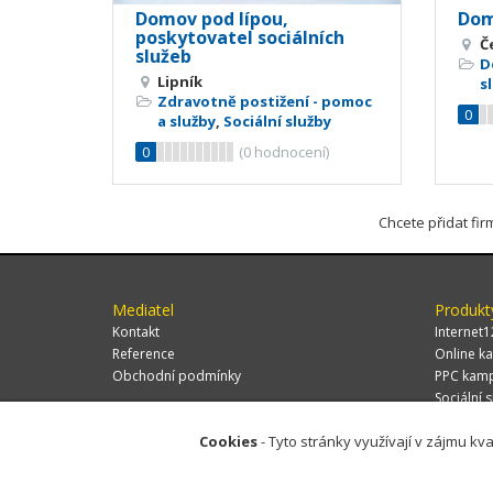
Domov pod lípou,
Dom
poskytovatel sociálních
Č
služeb
D
Lipník
s
Zdravotně postižení - pomoc
0
a služby
,
Sociální služby
0
(
0
hodnocení)
Chcete přidat fi
Mediatel
Produkt
Kontakt
Internet1
Reference
Online ka
Obchodní podmínky
PPC kam
Sociální s
Cookies
- Tyto stránky využívají v zájmu kva
© 2026 MEDIATEL