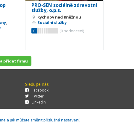
kop
PRO-SEN sociálně zdravotní
služby, o.p.s.
Rychnov nad Kněžnou
vny
,
Sociální služby
e
0
(
0
hodnocení)
 a přidat firmu
Sledujte nás
Facebook
Twitter
LinkedIn
áme a jak můžete změnit příslušná nastavení.
29.0.143,
Cookies