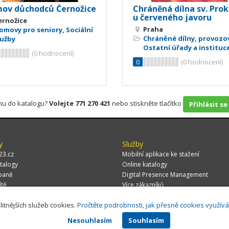
ov důchodců Černožice
Chráněná dílna sv. Pro
u červeného javoru
ernožice
Praha
omovy pro seniory
,
Sociální
Chráněné dílny, provozo
lužby
Ostatní úřady a instituc
(
0
hodnocení)
0
(
0
hodnocení)
rmu do katalogu?
Volejte 771 270 421
nebo stiskněte tlačítko
Přihlásit se
y
Služby
23.cz
Mobilní aplikace ke stažení
talogy
Online katalogy
paně
Digital Presence Management
ítě
Více zákazníků
litnějších služeb cookies.
Pročtěte podrobnosti, jak přesně cookies využív
Nesouhlasím
Souhlasím
 CZ, s.r.o.,
Za Potokem 46/4, 106 00 Praha 10, tel.: +420 771 270 421, verze 1.