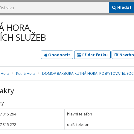
Hledat
Á HORA,
ÍCH SLUŽEB
Ohodnotit
Přidat fotku
Navrhn
á Hora
Kutná Hora
DOMOV BARBORA KUTNÁ HORA, POSKYTOVATEL SOCI
akty
ny
7 315 294
hlavní telefon
7 315 272
další telefon