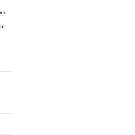
hen
CE