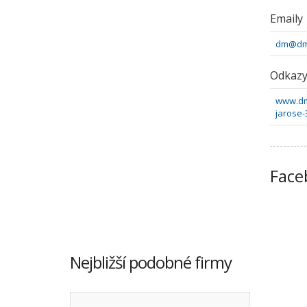
Emaily
dm@dm
Odkaz
www.dm
jarose-
Face
Nejbližší podobné firmy