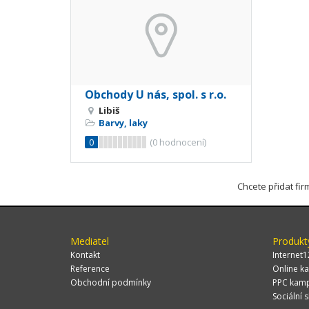
Obchody U nás, spol. s r.o.
Libiš
Barvy, laky
0
(
0
hodnocení)
Chcete přidat fi
Mediatel
Produkt
Kontakt
Internet1
Reference
Online ka
Obchodní podmínky
PPC kam
Sociální s