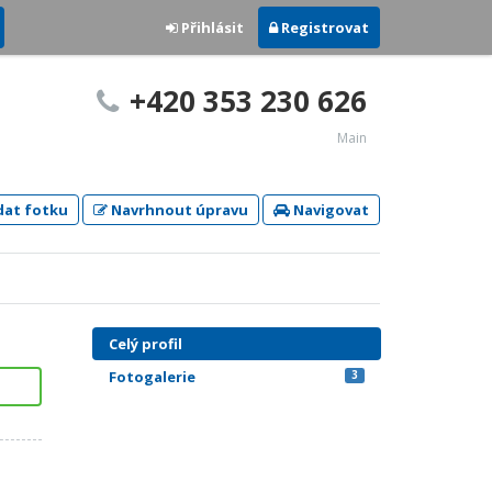
Přihlásit
Registrovat
+420 353 230 626
Main
dat fotku
Navrhnout úpravu
Navigovat
Celý profil
Fotogalerie
3