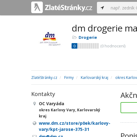
dm drogerie ma
Drogerie
0
(
0
hodnocení)
ZlatéStránky.cz
Firmy
Karlovarský kraj
okres Karlov
Akčn
Kontakty
OC Varyáda
okres Karlovy Vary, Karlovarský
kraj
www.dm.cz/store/p0ek/karlovy-
vary/kpt-jarose-375-31
Popi
dm@dm.cz