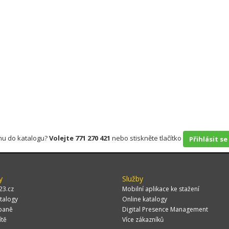
rmu do katalogu?
Volejte 771 270 421
nebo stiskněte tlačítko
Přihlásit se
y
Služby
23.cz
Mobilní aplikace ke stažení
talogy
Online katalogy
paně
Digital Presence Management
ítě
Více zákazníků