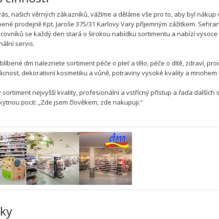
 vás, našich věrných zákazníků, vážíme a děláme vše pro to, aby byl nákup
íbené prodejně Kpt. Jaroše 375/31 Karlovy Vary příjemným zážitkem. Sehra
covníků se každý den stará o širokou nabídku sortimentu a nabízí vysoce
nální servis.
oblíbené dm naleznete sortiment péče o pleť a tělo, péče o dítě, zdraví, pr
cnost, dekorativní kosmetiku a vůně, potraviny vysoké kvality a mnohem v
sortiment nejvyšší kvality, profesionální a vstřícný přístup a řada dalších 
ytnou pocit: „Zde jsem člověkem, zde nakupuji.“
ky