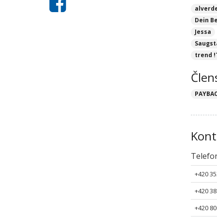
alverd
Dein B
Jessa
Saugst
trend !
Člen
PAYBA
Kont
Telefo
+420 35
+420 38
+420 80