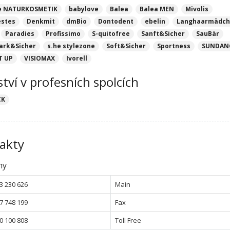
e NATURKOSMETIK
babylove
Balea
Balea MEN
Mivolis
estes
Denkmit
dmBio
Dontodent
ebelin
Langhaarmädc
Paradies
Profissimo
S-quitofree
Sanft&Sicher
SauBär
ark&Sicher
s.he stylezone
Soft&Sicher
Sportness
SUNDAN
T UP
VISIOMAX
Ivorell
ství v profesních spolcích
CK
akty
ny
3 230 626
Main
7 748 199
Fax
0 100 808
Toll Free