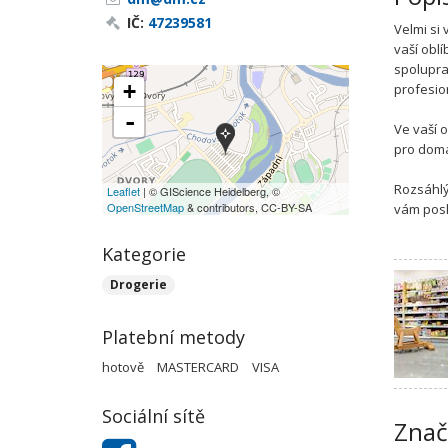
IČ:
47239581
Velmi si
vaší obl
spolupra
+
profesio
-
Ve vaší 
pro domá
Rozsáhlý 
Leaflet
| © GIScience Heidelberg, ©
OpenStreetMap
& contributors, CC-BY-SA
vám posk
Kategorie
Drogerie
Platební metody
hotově
MASTERCARD
VISA
Sociální sítě
Znač