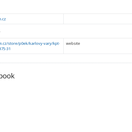
.cz
y
.cz/store/p0ek/karlovy-vary/kpt-
website
375-31
book