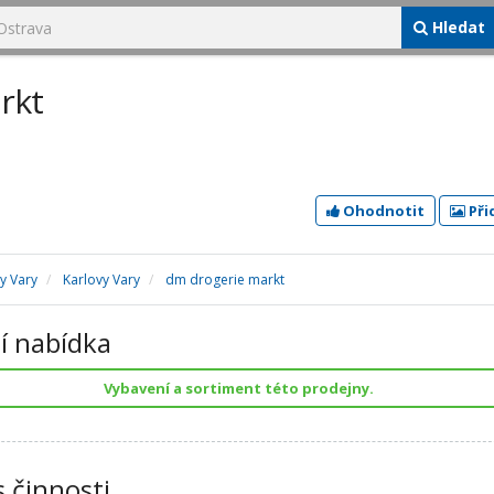
Hledat
rkt
Ohodnotit
Při
y Vary
Karlovy Vary
dm drogerie markt
í nabídka
Vybavení a sortiment této prodejny.
s činnosti