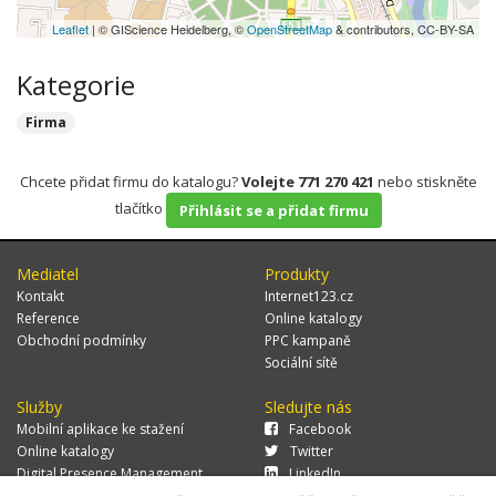
Leaflet
| © GIScience Heidelberg, ©
OpenStreetMap
& contributors, CC-BY-SA
Kategorie
Firma
Chcete přidat firmu do katalogu?
Volejte 771 270 421
nebo stiskněte
tlačítko
Přihlásit se a přidat firmu
Mediatel
Produkty
Kontakt
Internet123.cz
Reference
Online katalogy
Obchodní podmínky
PPC kampaně
Sociální sítě
Služby
Sledujte nás
Mobilní aplikace ke stažení
Facebook
Online katalogy
Twitter
Digital Presence Management
LinkedIn
Více zákazníků