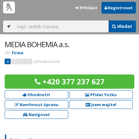
Přihlásit
Registrovat
Hledat
MEDIA BOHEMIA a.s.
Firma
0
(
0
hodnocení)
+420 377 237 627
Ohodnotit
Přidat fotku
Navrhnout úpravu
Jsem majitel
Navigovat