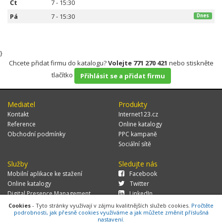
Čt
7 - 15:30
Pá
7 - 15:30
Dnes
}
Chcete přidat firmu do katalogu?
Volejte 771 270 421
nebo stiskněte
tlačítko
Přihlásit se a přidat firmu
Mediatel
Produkty
Kontakt
Internet123.cz
Reference
Online katalogy
Obchodní podmínky
PPC kampaně
Sociální sítě
Služby
Sledujte nás
Mobilní aplikace ke stažení
Facebook
Online katalogy
Twitter
Digital Presence Management
LinkedIn
Více zákazníků
Cookies
- Tyto stránky využívají v zájmu kvalitnějších služeb cookies.
Pročtěte
podrobnosti, jak přesně cookies využíváme a jak můžete změnit příslušná
nastavení.