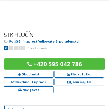
STK HLUČÍN
Pojištění - zprostředkovatelé, poradenství
0
(
0
hodnocení)
+420 595 042 786
Ohodnotit
Přidat fotku
Navrhnout úpravu
Jsem majitel
Navigovat