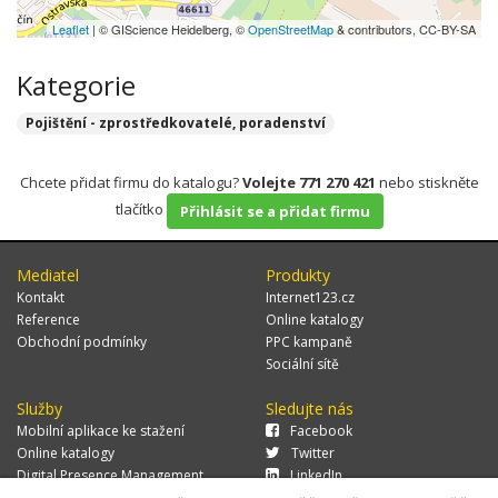
Leaflet
| © GIScience Heidelberg, ©
OpenStreetMap
& contributors, CC-BY-SA
Kategorie
Pojištění - zprostředkovatelé, poradenství
Chcete přidat firmu do katalogu?
Volejte 771 270 421
nebo stiskněte
tlačítko
Přihlásit se a přidat firmu
Mediatel
Produkty
Kontakt
Internet123.cz
Reference
Online katalogy
Obchodní podmínky
PPC kampaně
Sociální sítě
Služby
Sledujte nás
Mobilní aplikace ke stažení
Facebook
Online katalogy
Twitter
Digital Presence Management
LinkedIn
Více zákazníků