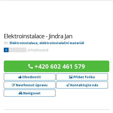
Elektroinstalace - Jindra Jan
Elektroinstalace, elektroinstalační materiál
0
(
0
hodnocení)
+420 602 461 579
Ohodnotit
Přidat fotku
Navrhnout úpravu
Kontaktujte nás
Navigovat