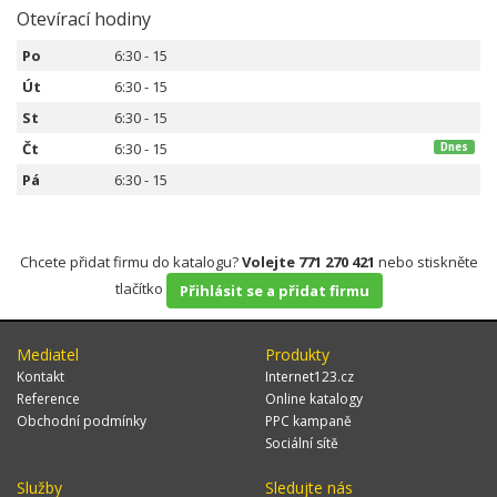
Otevírací hodiny
Po
6:30 - 15
Út
6:30 - 15
St
6:30 - 15
Čt
6:30 - 15
Dnes
Pá
6:30 - 15
Chcete přidat firmu do katalogu?
Volejte 771 270 421
nebo stiskněte
tlačítko
Přihlásit se a přidat firmu
Mediatel
Produkty
Kontakt
Internet123.cz
Reference
Online katalogy
Obchodní podmínky
PPC kampaně
Sociální sítě
Služby
Sledujte nás