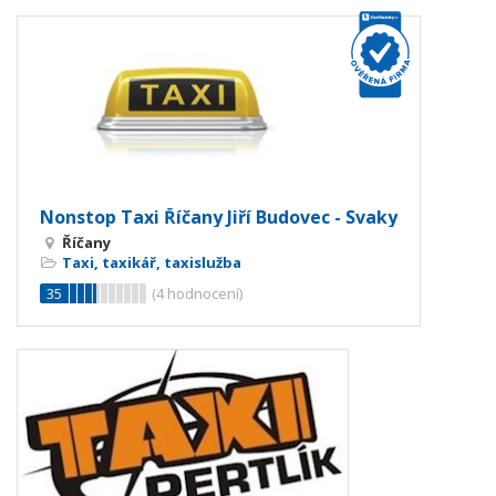
Nonstop Taxi Říčany Jiří Budovec - Svaky
Říčany
Taxi, taxikář, taxislužba
35
(
4
hodnocení)