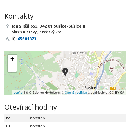
Kontakty
Jana Jáši 653, 342 01 Sušice-Sušice II
okres Klatovy, Plzeňský kraj
IČ:
65581873
+
-
Leaflet
| © GIScience Heidelberg, ©
OpenStreetMap
& contributors, CC-BY-SA
Otevírací hodiny
Po
nonstop
Út
nonstop