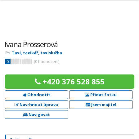
Ivana Prosserová
Taxi, taxikář, taxislužba
0
(
0
hodnocení)
+420 376 528 855
Ohodnotit
Přidat fotku
Navrhnout úpravu
Jsem majitel
Navigovat