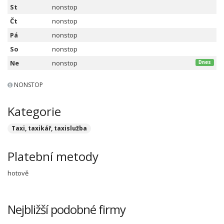
St
nonstop
Čt
nonstop
Pá
nonstop
So
nonstop
Ne
nonstop
Dnes
NONSTOP
Kategorie
Taxi, taxikář, taxislužba
Platební metody
hotově
Nejbližší podobné firmy