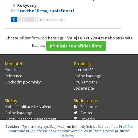
Rokycany
Stavební firmy, společnosti
0
(
0
hodnocení)
Chcete přidat firmu do katalogu?
Volejte 771 270 421
nebo stiskněte
tlačítko
Přihlásit se a přidat firmu
Mediatel
Produkty
Kontakt
Internet123.cz
Reference
Online katalogy
Obchodní podmínky
PPC kampaně
Sociální sítě
Služby
Sledujte nás
Mobilní aplikace ke stažení
Facebook
Online katalogy
Twitter
Digital Presence Management
LinkedIn
Více zákazníků
Cookies
- Tyto stránky využívají v zájmu kvalitnějších služeb cookies.
Pročtěte
podrobnosti, jak přesně cookies využíváme a jak můžete změnit příslušná
nastavení.