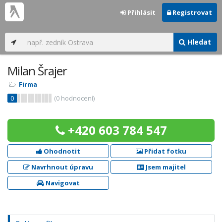
Přihlásit
Registrovat
Hledat
Milan Šrajer
Firma
0
(
0
hodnocení)
+420 603 784 547
Ohodnotit
Přidat fotku
Navrhnout úpravu
Jsem majitel
Navigovat