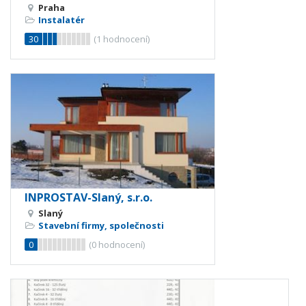
Praha
Instalatér
30
(
1
hodnocení)
INPROSTAV-Slaný, s.r.o.
Slaný
Stavební firmy, společnosti
0
(
0
hodnocení)