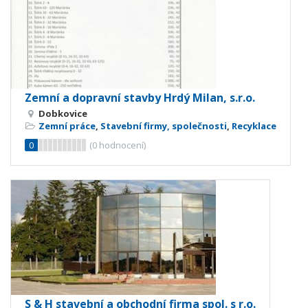
Zemní a dopravní stavby Hrdý Milan, s.r.o.
Dobkovice
Zemní práce
,
Stavební firmy, společnosti
,
Recyklace
0
(
0
hodnocení)
S & H stavební a obchodní firma spol. s r.o.