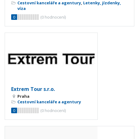
Cestovní kanceláře a agentury
,
Letenky, jízdenky,
víza
0
(
0
hodnocení)
Extrem Tour s.r.o.
Praha
Cestovní kanceláře a agentury
0
(
0
hodnocení)