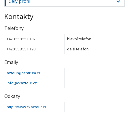
Celý profil
Kontakty
Telefony
+420 558 551 187
hlavní telefon
+420 558 551 190
další telefon
Emaily
aztour@centrum.cz
info@ckaztour.cz
Odkazy
http://www.ckaztour.cz