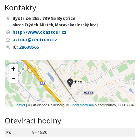
Kontakty
Bystřice 265, 739 95 Bystřice
okres Frýdek-Místek, Moravskoslezský kraj
http://www.ckaztour.cz
aztour@centrum.cz
IČ:
28638565
+
-
Leaflet
| © GIScience Heidelberg, ©
OpenStreetMap
& contributors, CC-BY-SA
Otevírací hodiny
Po
9 - 16:30