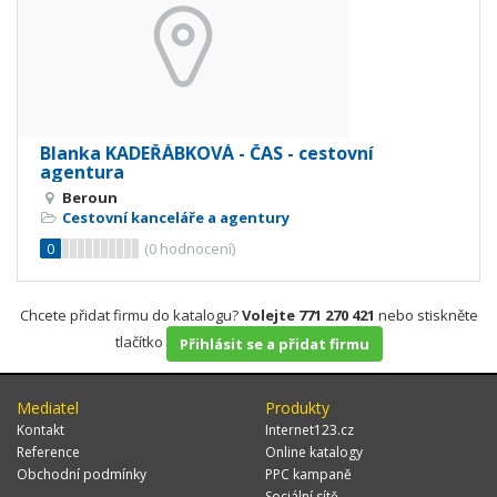
Blanka KADEŘÁBKOVÁ - ČAS - cestovní
agentura
Beroun
Cestovní kanceláře a agentury
0
(
0
hodnocení)
Chcete přidat firmu do katalogu?
Volejte 771 270 421
nebo stiskněte
tlačítko
Přihlásit se a přidat firmu
Mediatel
Produkty
Kontakt
Internet123.cz
Reference
Online katalogy
Obchodní podmínky
PPC kampaně
Sociální sítě