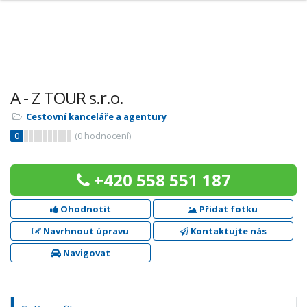
A - Z TOUR s.r.o.
Cestovní kanceláře a agentury
0
(
0
hodnocení)
+420 558 551 187
Ohodnotit
Přidat fotku
Navrhnout úpravu
Kontaktujte nás
Navigovat