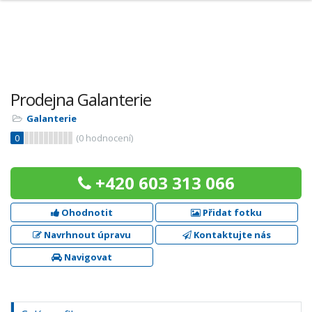
Prodejna Galanterie
Galanterie
0
(
0
hodnocení)
+420 603 313 066
Ohodnotit
Přidat fotku
Navrhnout úpravu
Kontaktujte nás
Navigovat