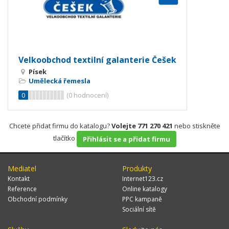
Velkoobchod textilní galanterie Češek
Písek
Umělecká řemesla
0
(
0
hodnocení)
Chcete přidat firmu do katalogu?
Volejte 771 270 421
nebo stiskněte
tlačítko
Přihlásit se a přidat firmu
Mediatel
Produkty
Kontakt
Internet123.cz
Reference
Online katalogy
Obchodní podmínky
PPC kampaně
Sociální sítě