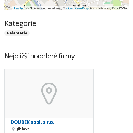
Leaflet
| © GIScience Heidelberg, ©
OpenStreetMap
& contributors, CC-BY-SA
Kategorie
Galanterie
Nejbližší podobné firmy
DOUBEK spol. s r.o.
Jihlava