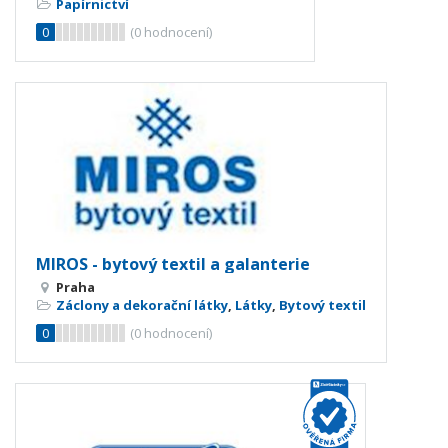
Papírnictví
0
(
0
hodnocení)
MIROS - bytový textil a galanterie
Praha
Záclony a dekorační látky
,
Látky
,
Bytový textil
0
(
0
hodnocení)