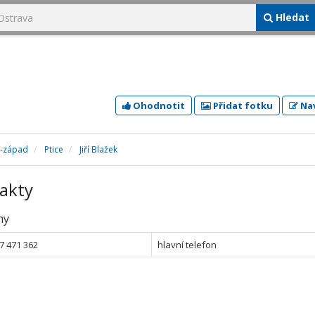
Hledat
Ohodnotit
Přidat fotku
Nav
a-západ
Ptice
Jiří Blažek
akty
ny
7 471 362
hlavní telefon