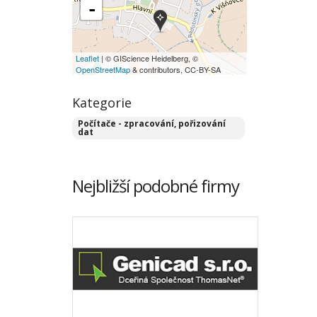
-
Leaflet
| © GIScience Heidelberg, ©
OpenStreetMap
& contributors, CC-BY-SA
Kategorie
Počítače - zpracování, pořizování
dat
Nejbližší podobné firmy