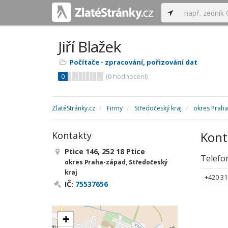
Jiří Blažek
Počítače - zpracování, pořizování dat
0
(
0
hodnocení)
ZlatéStránky.cz
Firmy
Středočeský kraj
okres Prah
Kont
Kontakty
Ptice 146, 252 18 Ptice
Telefo
okres Praha-západ, Středočeský
kraj
+420 31
IČ:
75537656
+