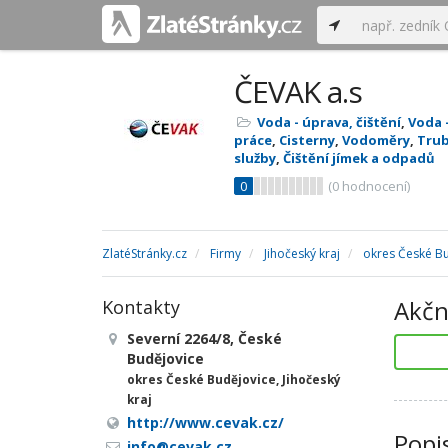
ČEVAK a.s
Voda - úprava, čištění
,
Voda 
práce
,
Cisterny
,
Vodoměry
,
Trub
služby
,
Čištění jímek a odpadů
0
(
0
hodnocení)
ZlatéStránky.cz
Firmy
Jihočeský kraj
okres České B
Akčn
Kontakty
Severní 2264/8, České
Budějovice
okres České Budějovice, Jihočeský
kraj
http://www.cevak.cz/
Popi
info@cevak.cz