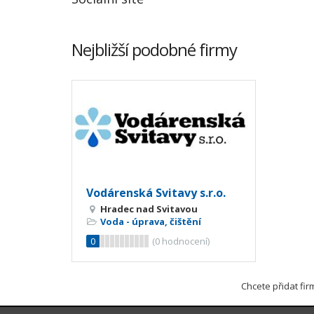
Nejbližší podobné firmy
Vodárenská Svitavy s.r.o.
Hradec nad Svitavou
Voda - úprava, čištění
0
(
0
hodnocení)
Chcete přidat fi