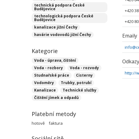
technická podpora České
Budějovice
+420 38
technologická podpora České
Budějovice
+420 80
kanalizace jižní Čechy
havárie vodovodů jižní Čechy
Emaily
info@c
Kategorie
Voda - úprava, čištění
Odkaz
Voda - rozbory
Voda - rozvody
http://
Studnařské práce
Cisterny
Vodoměry
Trubky, potrubí
Kanalizace
Technické služby
Čištění jímek a odpadů
Platební metody
hotově
faktura
Sociální sítě