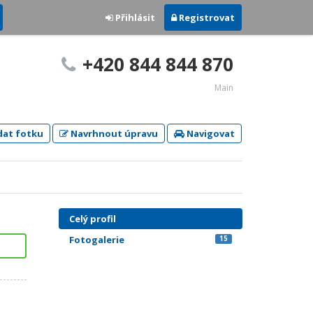
Přihlásit
Registrovat
+420 844 844 870
Main
dat fotku
Navrhnout úpravu
Navigovat
Celý profil
Fotogalerie
15