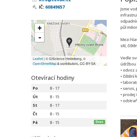
IČ:
60849657
Jsme vo
infrastr
odpadníc
+
půl mili
-
Mezi hla
sítí, čiš
Vedle sv
Leaflet
| © GIScience Heidelberg, ©
OpenStreetMap
& contributors, CC-BY-SA
údržbou 
• odvoz 
• čištění
Otevírací hodiny
• labora
Po
8 - 17
• servis
• prodej
Út
8 - 15
• odstra
St
8 - 17
Čt
8 - 15
Pá
8 - 15
Dnes