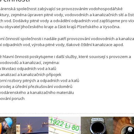
dárenská společnost zabývající se provozováním vodohospodářské
uktury, zejména úpraven pitné vody, vodovodních a kanalizačních sítí a čist
h vod. Dodávky pitné vody a odvádění odpadních vod zajišťujeme pro víc
onu obyvatel Jihočeského kraje a části krajů Plzeňského a Vysočina.
vní činností společnosti i nadále patří provozování vodovodních a kanaliz
tění odpadních vod, výroba pitné vody, tlakové čištění kanalizace apod.
é hlavní činnosti poskytujeme i další služby, které souvisejí s provozem a
vodovodů a kanalizací, zejména:
a likvidaci odpadních vod a kalů
 kanalizací a kanalizačních přípojek
torní rozbory pitných a odpadních vod a kalů
, prodej a úřední přezkušování vodoměrů
 vodárenského a kanalizačního materiálu
ňování poruch