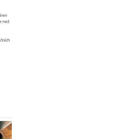
íren
e než
ačních