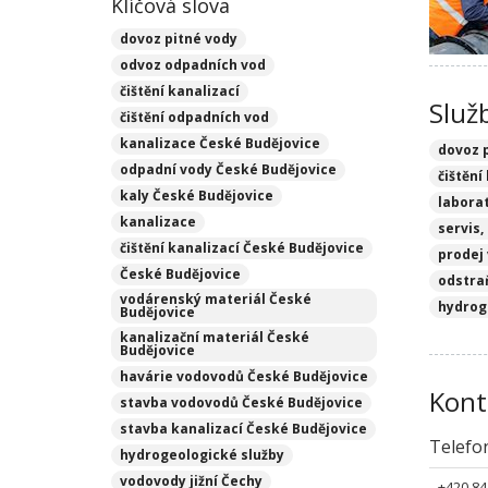
Klíčová slova
dovoz pitné vody
odvoz odpadních vod
čištění kanalizací
Služ
čištění odpadních vod
kanalizace České Budějovice
dovoz 
odpadní vody České Budějovice
čištění
kaly České Budějovice
labora
kanalizace
servis
čištění kanalizací České Budějovice
prodej
České Budějovice
odstra
vodárenský materiál České
hydrog
Budějovice
kanalizační materiál České
Budějovice
havárie vodovodů České Budějovice
Kont
stavba vodovodů České Budějovice
stavba kanalizací České Budějovice
Telefo
hydrogeologické služby
vodovody jižní Čechy
+420 84