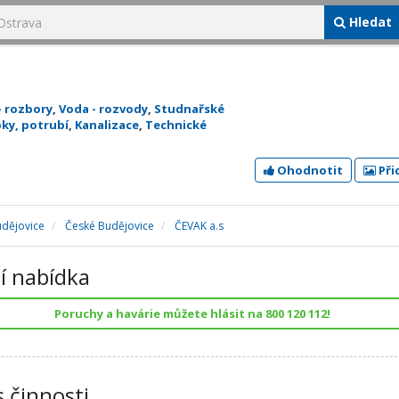
Hledat
- rozbory
,
Voda - rozvody
,
Studnařské
ky, potrubí
,
Kanalizace
,
Technické
Ohodnotit
Při
udějovice
České Budějovice
ČEVAK a.s
í nabídka
Poruchy a havárie můžete hlásit na 800 120 112!
s činnosti