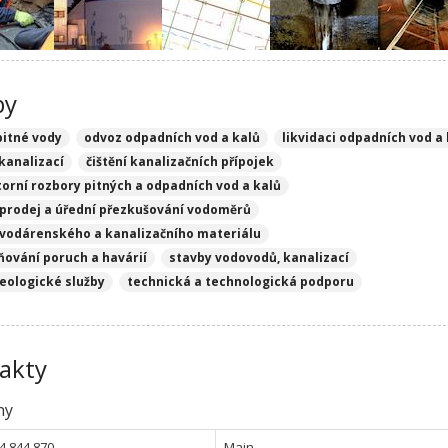
by
pitné vody
odvoz odpadních vod a kalů
likvidaci odpadních vod a
 kanalizací
čištění kanalizačních přípojek
torní rozbory pitných a odpadních vod a kalů
, prodej a úřední přezkušování vodoměrů
 vodárenského a kanalizačního materiálu
ňování poruch a havárií
stavby vodovodů, kanalizací
eologické služby
technická a technologická podporu
akty
ny
4 844 870
Main