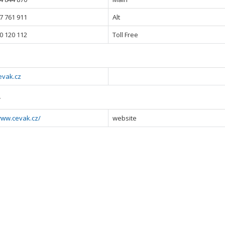
7 761 911
Alt
0 120 112
Toll Free
evak.cz
y
www.cevak.cz/
website