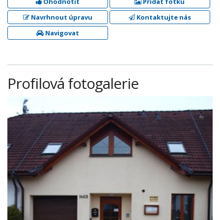
Ohodnotit
Přidat fotku
Navrhnout úpravu
Kontaktujte nás
Navigovat
Profilová fotogalerie