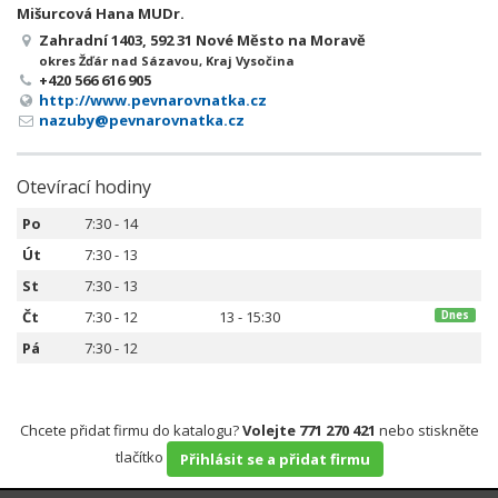
Mišurcová Hana MUDr.
Zahradní 1403, 592 31 Nové Město na Moravě
okres Žďár nad Sázavou, Kraj Vysočina
+420 566 616 905
http://www.pevnarovnatka.cz
nazuby@pevnarovnatka.cz
Otevírací hodiny
Po
7:30 - 14
Út
7:30 - 13
St
7:30 - 13
Čt
7:30 - 12
13 - 15:30
Dnes
Pá
7:30 - 12
Chcete přidat firmu do katalogu?
Volejte 771 270 421
nebo stiskněte
tlačítko
Přihlásit se a přidat firmu