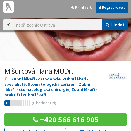
Přihlásit
Registrovat
Hledat
Mišurcová Hana MUDr.
Zubní lékaři - ortodoncie
,
Zubní lékaři -
specialisté
,
Stomatologická zařízení
,
Zubní
lékaři - stomatologická chirurgie
,
Zubní lékaři -
praktičtí zubní lékaři
0
(
0
hodnocení)
+420 566 616 905