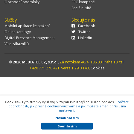
Obchodní podmínky
PPC kampaně
Sociální sítě
Služby
Sledujte nás
Mobilní aplikace ke stažení
Facebook
Online katalogy
Twitter
Digital Presence Management
LinkedIn
Více zákazníků
© 2026 MEDIATEL CZ, s.r.o.,
Za Potokem 46/4, 106 00 Praha 10, tel.:
+420 771 270 421, verze 1.29.0.143,
Cookies
Cookies
- Tyto stránky využívají v zájmu kvalitnějších služeb cookies.
Pročtěte
podrobnosti, jak přesně cookies využíváme a jak můžete změnit příslušná
nastavení.
Nesouhlasím
Souhlasím