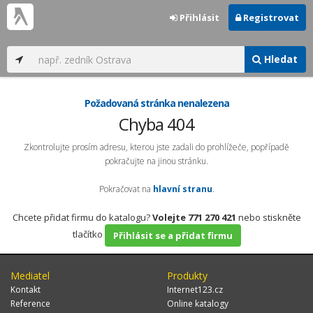
Přihlásit
Registrovat
Hledat
Požadovaná stránka nenalezena
Chyba 404
Zkontrolujte prosím adresu, kterou jste zadali do prohlížeče, popřípadě
pokračujte na jinou stránku.
Pokračovat na
hlavní stranu
.
Chcete přidat firmu do katalogu?
Volejte 771 270 421
nebo stiskněte
tlačítko
Přihlásit se a přidat firmu
Mediatel
Produkty
Kontakt
Internet123.cz
Reference
Online katalogy