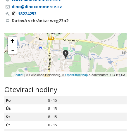
dino@dinocommerce.cz
IČ:
18224253
Datová schránka: wcg23a2
+
-
Leaflet
| © GIScience Heidelberg, ©
OpenStreetMap
& contributors, CC-BY-SA
Otevírací hodiny
Po
8 - 15
Út
8 - 15
St
8 - 15
Čt
8 - 15