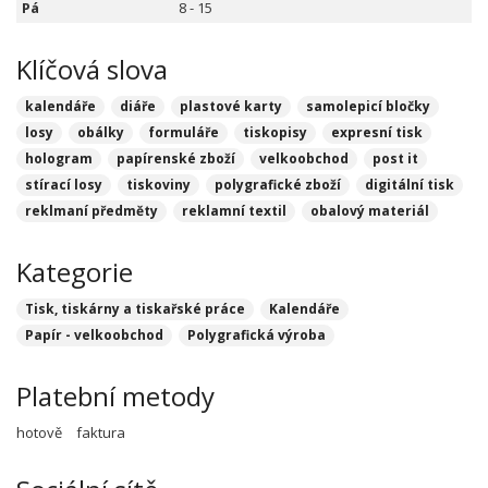
Pá
8 - 15
Klíčová slova
kalendáře
diáře
plastové karty
samolepicí bločky
losy
obálky
formuláře
tiskopisy
expresní tisk
hologram
papírenské zboží
velkoobchod
post it
stírací losy
tiskoviny
polygrafické zboží
digitální tisk
reklmaní předměty
reklamní textil
obalový materiál
Kategorie
Tisk, tiskárny a tiskařské práce
Kalendáře
Papír - velkoobchod
Polygrafická výroba
Platební metody
hotově
faktura