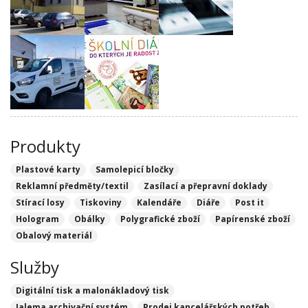
Produkty
Plastové karty
Samolepicí bločky
Reklamní předměty/textil
Zasílací a přepravní doklady
Stírací losy
Tiskoviny
Kalendáře
Diáře
Post it
Hologram
Obálky
Polygrafické zboží
Papírenské zboží
Obalový materiál
Služby
Digitální tisk a malonákladový tisk
Jalema archivační systém
Prodej kancelářských potřeb