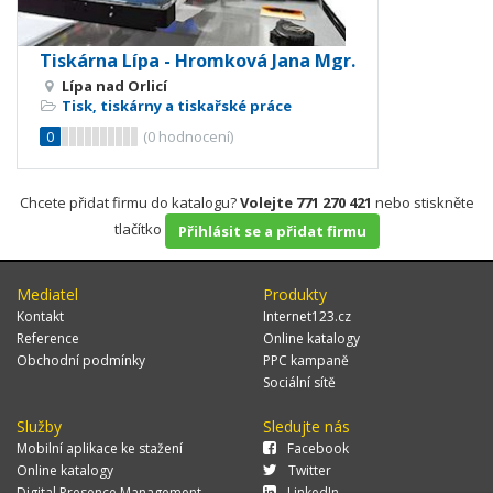
Tiskárna Lípa - Hromková Jana Mgr.
Lípa nad Orlicí
Tisk, tiskárny a tiskařské práce
0
(
0
hodnocení)
Chcete přidat firmu do katalogu?
Volejte 771 270 421
nebo stiskněte
tlačítko
Přihlásit se a přidat firmu
Mediatel
Produkty
Kontakt
Internet123.cz
Reference
Online katalogy
Obchodní podmínky
PPC kampaně
Sociální sítě
Služby
Sledujte nás
Mobilní aplikace ke stažení
Facebook
Online katalogy
Twitter
Digital Presence Management
LinkedIn