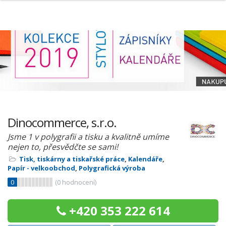
Dinocommerce, s.r.o.
Jsme 1 v polygrafii a tisku a kvalitně umíme
nejen to, přesvědčte se sami!
Tisk, tiskárny a tiskařské práce
,
Kalendáře
,
Papír - velkoobchod
,
Polygrafická výroba
0
(
0
hodnocení)
+420 353 222 614