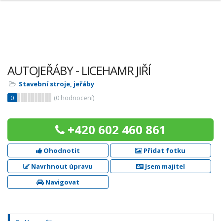
AUTOJEŘÁBY - LICEHAMR JIŘÍ
Stavební stroje, jeřáby
0
(
0
hodnocení)
+420 602 460 861
Ohodnotit
Přidat fotku
Navrhnout úpravu
Jsem majitel
Navigovat