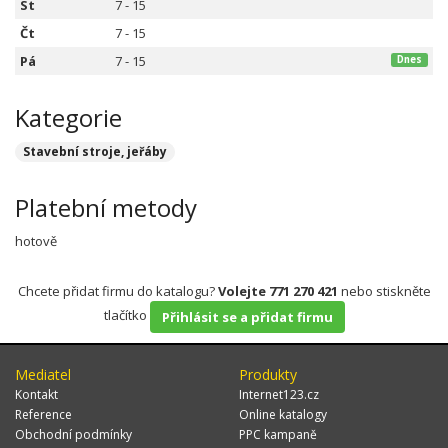
St
7 - 15
Čt
7 - 15
Pá
7 - 15
Dnes
Kategorie
Stavební stroje, jeřáby
Platební metody
hotově
Chcete přidat firmu do katalogu?
Volejte 771 270 421
nebo stiskněte
tlačítko
Přihlásit se a přidat firmu
Mediatel
Produkty
Kontakt
Internet123.cz
Reference
Online katalogy
Obchodní podmínky
PPC kampaně