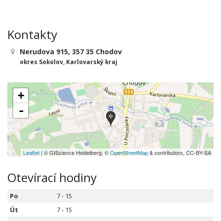
Kontakty
Nerudova 915, 357 35 Chodov
okres Sokolov, Karlovarský kraj
+
-
Leaflet
| © GIScience Heidelberg, ©
OpenStreetMap
& contributors, CC-BY-SA
Otevírací hodiny
Po
7 - 15
Út
7 - 15