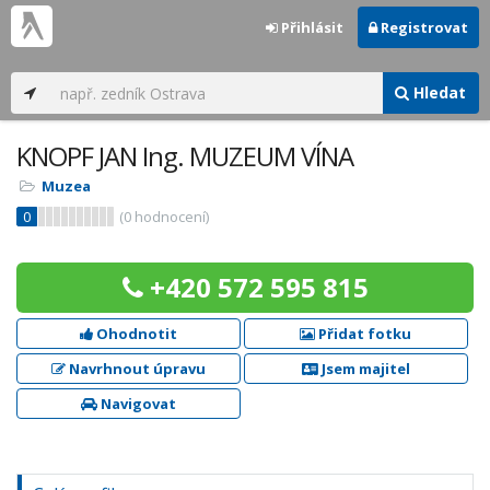
Přihlásit
Registrovat
Hledat
KNOPF JAN Ing. MUZEUM VÍNA
Muzea
0
(
0
hodnocení)
+420 572 595 815
Ohodnotit
Přidat fotku
Navrhnout úpravu
Jsem majitel
Navigovat