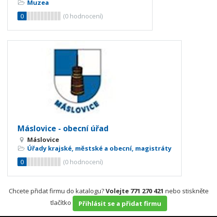
Muzea
0
(
0
hodnocení)
Máslovice - obecní úřad
Máslovice
Úřady krajské, městské a obecní, magistráty
0
(
0
hodnocení)
Chcete přidat firmu do katalogu?
Volejte 771 270 421
nebo stiskněte
tlačítko
Přihlásit se a přidat firmu