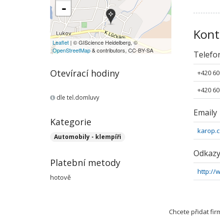
-
Kont
Leaflet
| © GIScience Heidelberg, ©
OpenStreetMap
& contributors, CC-BY-SA
Telefo
Otevírací hodiny
+420 60
+420 60
dle tel.domluvy
Emaily
Kategorie
karop.c
Automobily - klempíři
Odkaz
Platební metody
http://
hotově
Chcete přidat fi