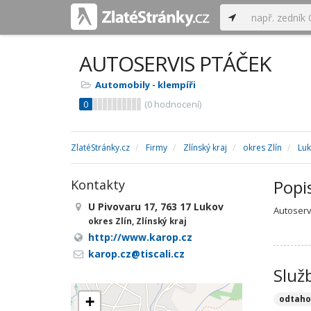
AUTOSERVIS PTÁČEK
Automobily - klempíři
0
(
0
hodnocení)
ZlatéStránky.cz
Firmy
Zlínský kraj
okres Zlín
Lu
Popi
Kontakty
U Pivovaru 17, 763 17 Lukov
Autoserv
okres Zlín, Zlínský kraj
http://www.karop.cz
karop.cz@tiscali.cz
Služ
+
odtaho