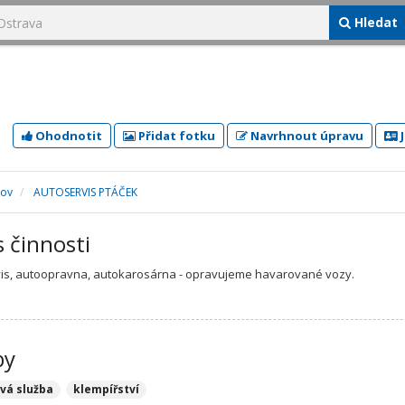
Hledat
Ohodnotit
Přidat fotku
Navrhnout úpravu
J
kov
AUTOSERVIS PTÁČEK
s činnosti
is, autoopravna, autokarosárna - opravujeme havarované vozy.
by
vá služba
klempířství