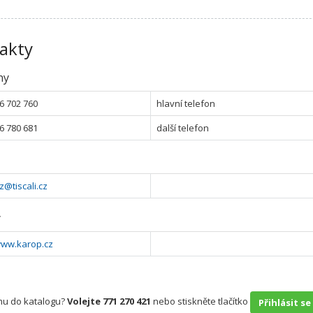
akty
ny
6 702 760
hlavní telefon
6 780 681
další telefon
z@tiscali.cz
y
www.karop.cz
rmu do katalogu?
Volejte 771 270 421
nebo stiskněte tlačítko
Přihlásit se