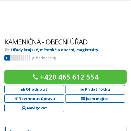
KAMENIČNÁ - OBECNÍ ÚŘAD
Úřady krajské, městské a obecní, magistráty
0
(
0
hodnocení)
+420 465 612 554
Ohodnotit
Přidat fotku
Navrhnout úpravu
Jsem majitel
Navigovat