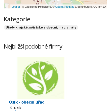
Leaflet
| © GIScience Heidelberg, ©
OpenStreetMap
& contributors, CC-BY-SA
Kategorie
Úřady krajské, městské a obecní, magistráty
Nejbližší podobné firmy
Osík - obecní úřad
Osík