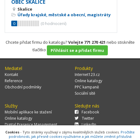
OBEC SKALICE
Skalice
Úřady krajské, městské a obecní, magistráty
0
(
0
hodnocení)
Chcete přidat firmu do katalogu?
Volejte 771 270 421
nebo stiskněte
tlačítko
Přihlásit se a přidat firmu
Mediatel
Produkty
Kontakt
Internet123.cz
Reference
Online katalogy
Obchodní podmínky
PPC kampaně
Sociální sítě
Služby
Sledujte nás
Mobilní aplikace ke stažení
Facebook
Online katalogy
Twitter
Digital Presence Management
LinkedIn
Více zákazníků
Cookies
- Tyto stránky využívají v zájmu kvalitnějších služeb cookies.
Pročtěte
podrobnosti, jak přesně cookies využíváme a jak můžete změnit příslušná