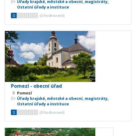
Úřady krajské, městské a obecní, magistráty
,
Ostatní úřady a instituce
0
(
0
hodnocení)
Pomezí - obecní úřad
Pomezí
Úřady krajské, městské a obecní, magistráty
,
Ostatní úřady a instituce
0
(
0
hodnocení)