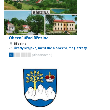
Obecní úřad Březina
Březina
Úřady krajské, městské a obecní, magistráty
0
(
0
hodnocení)