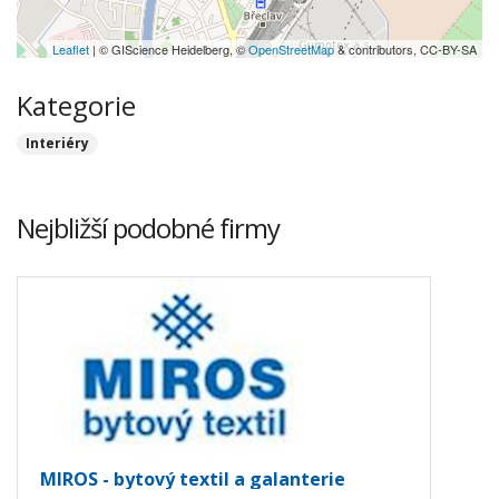
Leaflet
| © GIScience Heidelberg, ©
OpenStreetMap
& contributors, CC-BY-SA
Kategorie
Interiéry
Nejbližší podobné firmy
MIROS - bytový textil a galanterie