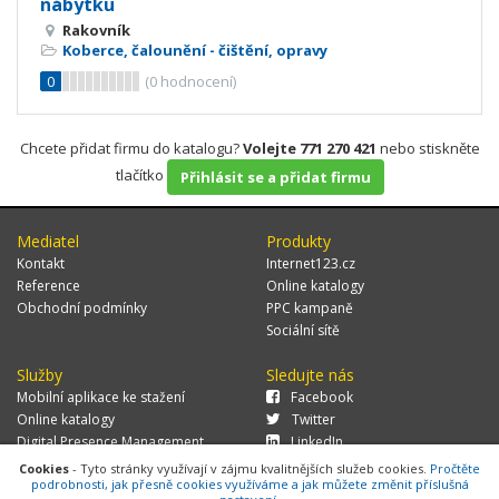
nábytku
Rakovník
Koberce, čalounění - čištění, opravy
0
(
0
hodnocení)
Chcete přidat firmu do katalogu?
Volejte 771 270 421
nebo stiskněte
tlačítko
Přihlásit se a přidat firmu
Mediatel
Produkty
Kontakt
Internet123.cz
Reference
Online katalogy
Obchodní podmínky
PPC kampaně
Sociální sítě
Služby
Sledujte nás
Mobilní aplikace ke stažení
Facebook
Online katalogy
Twitter
Digital Presence Management
LinkedIn
Více zákazníků
Cookies
- Tyto stránky využívají v zájmu kvalitnějších služeb cookies.
Pročtěte
podrobnosti, jak přesně cookies využíváme a jak můžete změnit příslušná