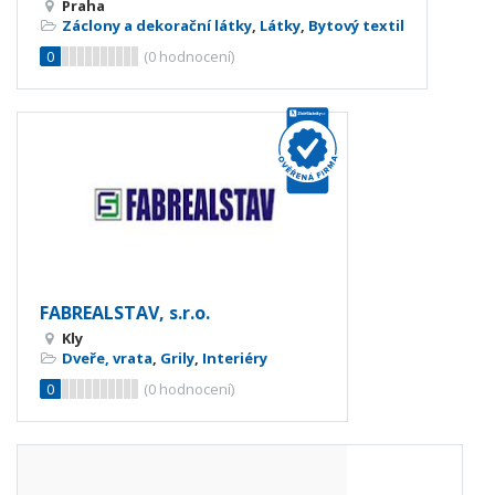
Praha
Záclony a dekorační látky
,
Látky
,
Bytový textil
0
(
0
hodnocení)
FABREALSTAV, s.r.o.
Kly
Dveře, vrata
,
Grily
,
Interiéry
0
(
0
hodnocení)