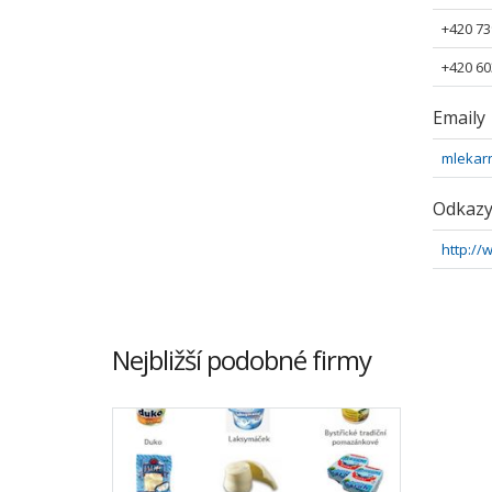
+420 73
+420 60
Emaily
mlekar
Odkaz
http:/
Nejbližší podobné firmy