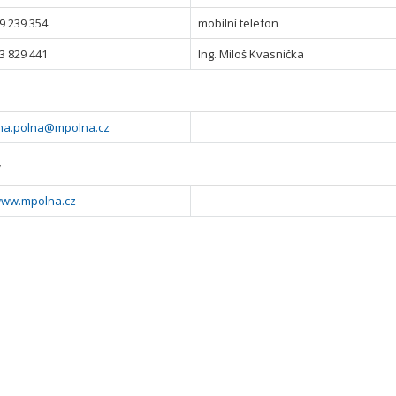
9 239 354
mobilní telefon
3 829 441
Ing. Miloš Kvasnička
na.polna@mpolna.cz
y
/www.mpolna.cz