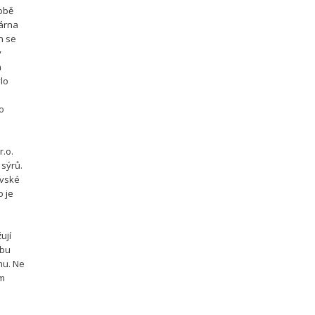
době
kárna
h se
y
n
ylo
o
r.o.
 sýrů.
avské
o je
ují
obu
hu. Ne
em