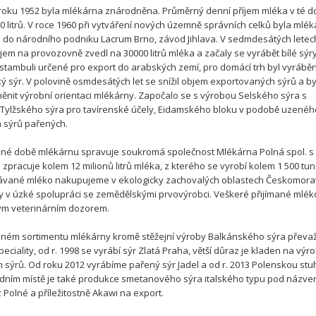
 roku 1952 byla mlékárna znárodněna. Průměrný denní příjem mléka v té 
000 litrů. V roce 1960 při vytváření nových územně správních celků byla mlé
 do národního podniku Lacrum Brno, závod Jihlava. V sedmdesátých letec
íjem na provozovně zvedl na 30000 litrů mléka a začaly se vyrábět bílé sýr
Istambuli určené pro export do arabských zemí, pro domácí trh byl vyrábě
ý sýr. V polovině osmdesátých let se snížil objem exportovaných sýrů a b
ěnit výrobní orientaci mlékárny. Započalo se s výrobou Selského sýra s
Tylžského sýra pro tavírenské účely, Eidamského bloku v podobě uzenéh
a sýrů pařených.
né době mlékárnu spravuje soukromá společnost Mlékárna Polná spol. s 
 zpracuje kolem 12 milionů litrů mléka, z kterého se vyrobí kolem 1 500 tun
ávané mléko nakupujeme v ekologicky zachovalých oblastech Českomor
y v úzké spolupráci se zemědělskými prvovýrobci. Veškeré přijímané mlék
ým veterinárním dozorem.
ném sortimentu mlékárny kromě stěžejní výroby Balkánského sýra převaž
eciality, od r. 1998 se vyrábí sýr Zlatá Praha, větší důraz je kladen na výr
 sýrů. Od roku 2012 vyrábíme pařený sýr Jadel a od r. 2013 Polenskou stu
dním místě je také produkce smetanového sýra italského typu pod názv
 Polné a příležitostně Akawi na export.