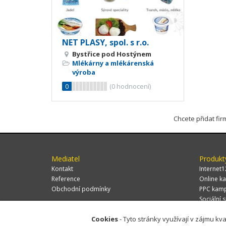
NET PLASY, spol. s r.o.
Bystřice pod Hostýnem
Mlékárny a mlékárenská
výroba
0
(
0
hodnocení)
Chcete přidat fi
Mediatel
Produkt
Kontakt
Internet1
Reference
Online ka
Obchodní podmínky
PPC kam
Sociální s
Cookies
- Tyto stránky využívají v zájmu kva