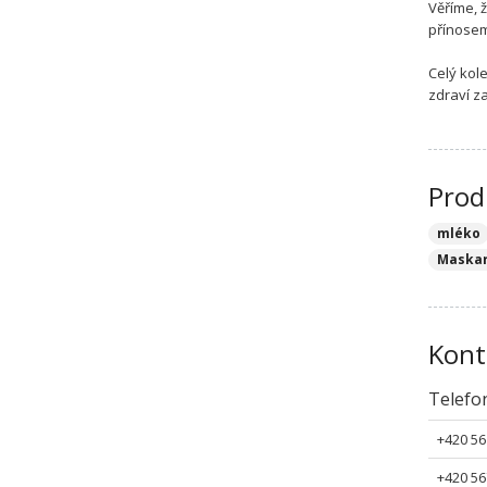
Věříme, 
přínosem
Celý kol
zdraví z
Prod
mléko
Maskar
Kont
Telefo
+420 56
+420 56