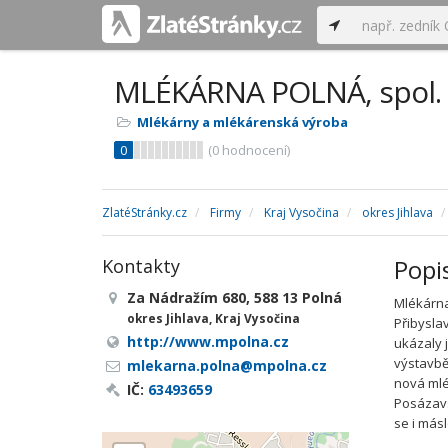
MLÉKÁRNA POLNÁ, spol. s
Mlékárny a mlékárenská výroba
0
(
0
hodnocení)
ZlatéStránky.cz
Firmy
Kraj Vysočina
okres Jihlava
Popi
Kontakty
Za Nádražím 680, 588 13 Polná
Mlékárna
okres Jihlava, Kraj Vysočina
Přibysla
http://www.mpolna.cz
ukázaly 
výstavbě
mlekarna.polna@mpolna.cz
nová mlé
IČ:
63493659
Posázavs
se i más