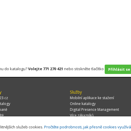
rmu do katalogu?
Volejte 771 270 421
nebo stiskněte tlačítko
Přihlásit se
y
Služby
23.cz
Mobilní aplikace ke stažení
talogy
Online katalogy
paně
Digital Presence Management
ítě
Více zákazníků
litnějších služeb cookies.
Pročtěte podrobnosti, jak přesně cookies využív