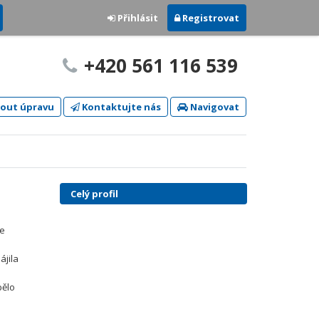
Přihlásit
Registrovat
+420 561 116 539
out úpravu
Kontaktujte nás
Navigovat
Celý profil
se
o
ájila
bělo