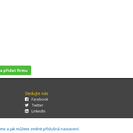
 a přidat firmu
Sledujte nás
Facebook
Twitter
LinkedIn
áme a jak můžete změnit příslušná nastavení.