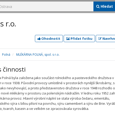
Hledat
 r.o.
Ohodnotit
Přidat fotku
Navrhn
Polná
MLÉKÁRNA POLNÁ, spol. s r.o.
s činnosti
 Polná byla založena jako součást rolnického a pasteveckého družstva v
vi v roce 1938. Původní provozy umístěné v prostorách nynější škrobárny, 
jako nevyhovující, a proto představenstvo družstva v roce 1948 rozhodlo 
 nové mlékárny v prostoru za polenským nádražím. V lednu roku 1952 zah
kárna provoz. Hlavní výrobní náplní se stala výroba čedaru, ementálu,
kého sýra s bílou plísní na povrchu, sýru camembert a sýru de Brie. Vyrá
lo, tvaroh, kasein a ve velkém se zpracovávala syrovátka.