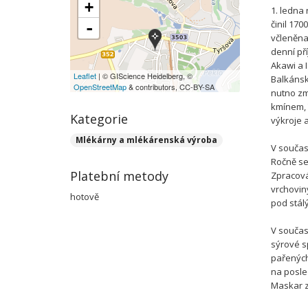
+
1. ledna
činil 17
-
včleněna
denní př
Akawi a 
Leaflet
| © GIScience Heidelberg, ©
Balkánsk
OpenStreetMap
& contributors, CC-BY-SA
nutno zm
kmínem, 
Kategorie
výkroje 
Mlékárny a mlékárenská výroba
V součas
Ročně se
Platební metody
Zpracov
vrchovin
hotově
pod stál
V součas
sýrové sp
pařených
na posle
Maskar z