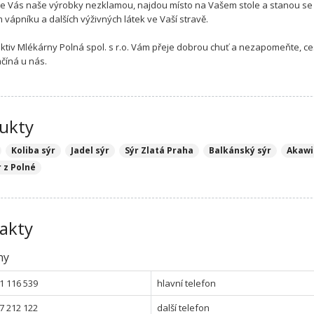
že Vás naše výrobky nezklamou, najdou místo na Vašem stole a stanou se
 vápníku a dalších výživných látek ve Vaší stravě.
ektiv Mlékárny Polná spol. s r.o. Vám přeje dobrou chuť a nezapomeňte, ce
ačíná u nás.
ukty
Koliba sýr
Jadel sýr
Sýr Zlatá Praha
Balkánský sýr
Akawi
 z Polné
akty
ny
1 116 539
hlavní telefon
7 212 122
další telefon