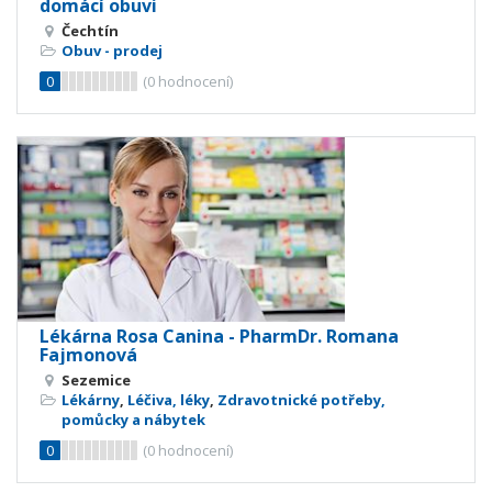
domácí obuvi
Čechtín
Obuv - prodej
0
(
0
hodnocení)
Lékárna Rosa Canina - PharmDr. Romana
Fajmonová
Sezemice
Lékárny
,
Léčiva, léky
,
Zdravotnické potřeby,
pomůcky a nábytek
0
(
0
hodnocení)