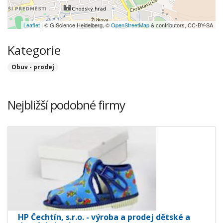
Leaflet
| © GIScience Heidelberg, ©
OpenStreetMap
& contributors, CC-BY-SA
Kategorie
Obuv - prodej
Nejbližší podobné firmy
HP Čechtín, s.r.o. - výroba a prodej dětské a