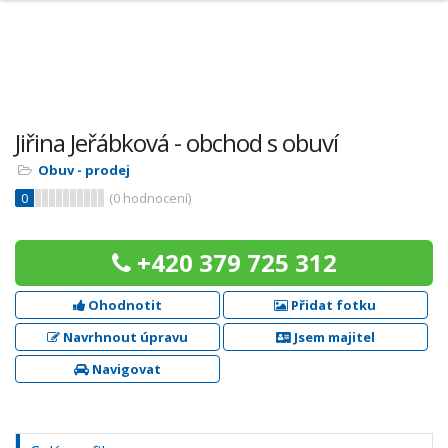
Jiřina Jeřábková - obchod s obuví
Obuv - prodej
0
(
0
hodnocení)
+420 379 725 312
Ohodnotit
Přidat fotku
Navrhnout úpravu
Jsem majitel
Navigovat