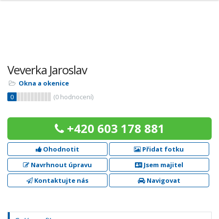
Veverka Jaroslav
Okna a okenice
0
(
0
hodnocení)
+420 603 178 881
Ohodnotit
Přidat fotku
Navrhnout úpravu
Jsem majitel
Kontaktujte nás
Navigovat