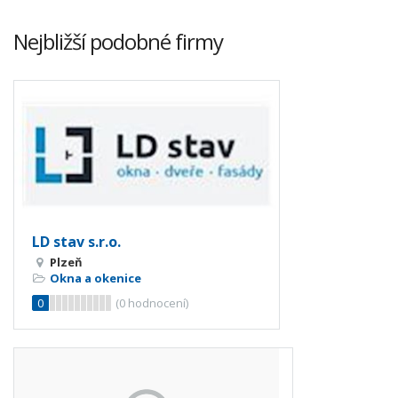
Nejbližší podobné firmy
LD stav s.r.o.
Plzeň
Okna a okenice
0
(
0
hodnocení)