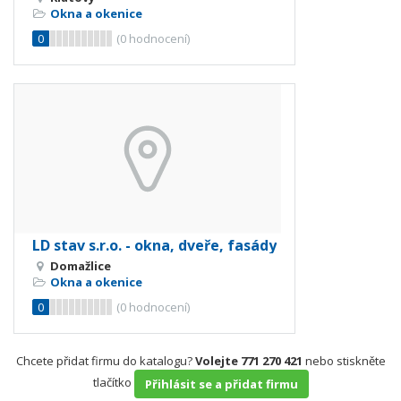
Okna a okenice
0
(
0
hodnocení)
LD stav s.r.o. - okna, dveře, fasády
Domažlice
Okna a okenice
0
(
0
hodnocení)
Chcete přidat firmu do katalogu?
Volejte 771 270 421
nebo stiskněte
tlačítko
Přihlásit se a přidat firmu