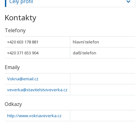
Celý profil
Kontakty
Telefony
+420 603 178 881
hlavní telefon
+420 371 653 904
další telefon
Emaily
Vokna@email.cz
veverka@stavitelstviveverka.cz
Odkazy
http://www.voknaveverka.cz