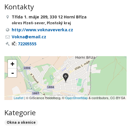
Kontakty
Třída 1. máje 209, 330 12 Horní Bříza
okres Plzeň-sever, Plzeňský kraj
http://www.voknaveverka.cz
Vokna@email.cz
IČ:
72205555
+
-
Leaflet
| © GIScience Heidelberg, ©
OpenStreetMap
& contributors, CC-BY-SA
Kategorie
Okna a okenice