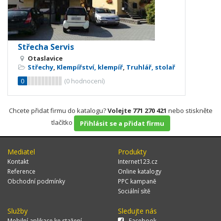
Střecha Servis
Otaslavice
Střechy
,
Klempířství, klempíř
,
Truhlář, stolař
0
(
0
hodnocení)
Chcete přidat firmu do katalogu?
Volejte 771 270 421
nebo stiskněte
tlačítko
Přihlásit se a přidat firmu
Mediatel
Produkty
Kontakt
Internet123.cz
Reference
Online katalogy
Obchodní podmínky
PPC kampaně
Sociální sítě
Služby
Sledujte nás
Mobilní aplikace ke stažení
Facebook