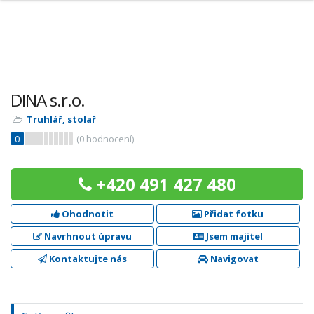
DINA s.r.o.
Truhlář, stolař
0
(
0
hodnocení)
+420 491 427 480
Ohodnotit
Přidat fotku
Navrhnout úpravu
Jsem majitel
Kontaktujte nás
Navigovat