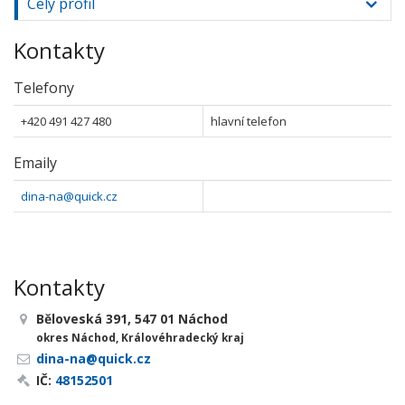
Celý profil
Kontakty
Telefony
+420 491 427 480
hlavní telefon
Emaily
dina-na@quick.cz
Kontakty
Běloveská 391, 547 01 Náchod
okres Náchod, Královéhradecký kraj
dina-na@quick.cz
IČ:
48152501