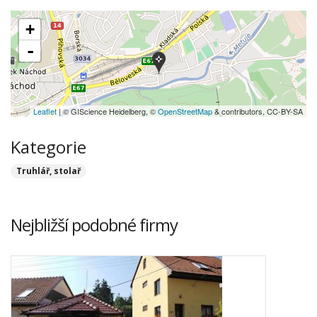
+
-
Leaflet
| © GIScience Heidelberg, ©
OpenStreetMap
& contributors, CC-BY-SA
Kategorie
Truhlář, stolař
Nejbližší podobné firmy