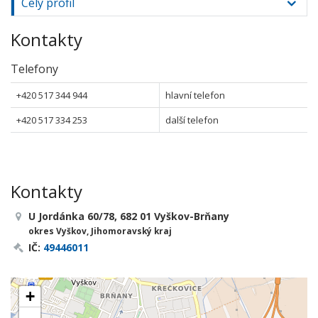
Celý profil
Kontakty
Telefony
+420 517 344 944
hlavní telefon
+420 517 334 253
další telefon
Kontakty
U Jordánka 60/78, 682 01 Vyškov-Brňany
okres Vyškov, Jihomoravský kraj
IČ:
49446011
+