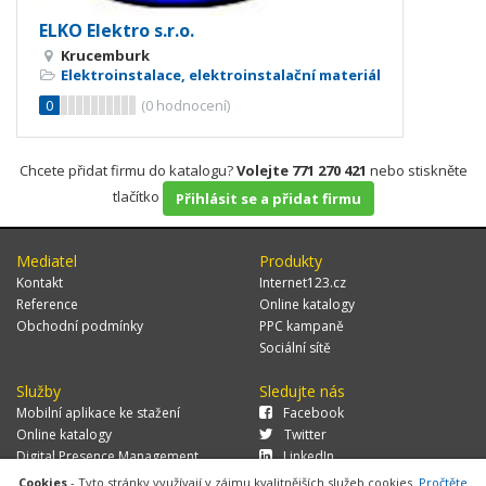
ELKO Elektro s.r.o.
Krucemburk
Elektroinstalace, elektroinstalační materiál
0
(
0
hodnocení)
Chcete přidat firmu do katalogu?
Volejte 771 270 421
nebo stiskněte
tlačítko
Přihlásit se a přidat firmu
Mediatel
Produkty
Kontakt
Internet123.cz
Reference
Online katalogy
Obchodní podmínky
PPC kampaně
Sociální sítě
Služby
Sledujte nás
Mobilní aplikace ke stažení
Facebook
Online katalogy
Twitter
Digital Presence Management
LinkedIn
Více zákazníků
Cookies
- Tyto stránky využívají v zájmu kvalitnějších služeb cookies.
Pročtěte