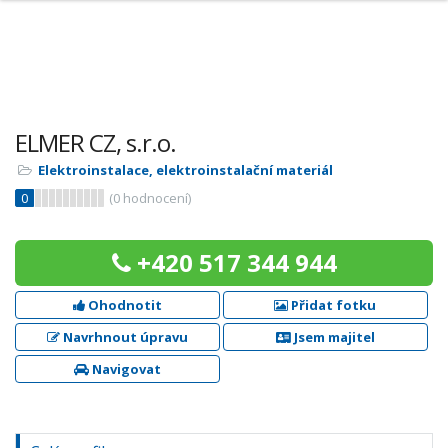
ELMER CZ, s.r.o.
Elektroinstalace, elektroinstalační materiál
0
(
0
hodnocení)
+420 517 344 944
Ohodnotit
Přidat fotku
Navrhnout úpravu
Jsem majitel
Navigovat