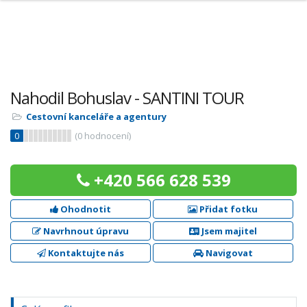
Nahodil Bohuslav - SANTINI TOUR
Cestovní kanceláře a agentury
0
(
0
hodnocení)
+420 566 628 539
Ohodnotit
Přidat fotku
Navrhnout úpravu
Jsem majitel
Kontaktujte nás
Navigovat