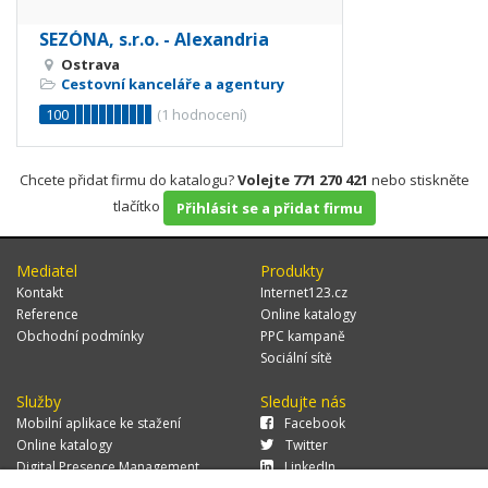
SEZÓNA, s.r.o. - Alexandria
Ostrava
Cestovní kanceláře a agentury
100
(
1
hodnocení)
Chcete přidat firmu do katalogu?
Volejte 771 270 421
nebo stiskněte
tlačítko
Přihlásit se a přidat firmu
Mediatel
Produkty
Kontakt
Internet123.cz
Reference
Online katalogy
Obchodní podmínky
PPC kampaně
Sociální sítě
Služby
Sledujte nás
Mobilní aplikace ke stažení
Facebook
Online katalogy
Twitter
Digital Presence Management
LinkedIn