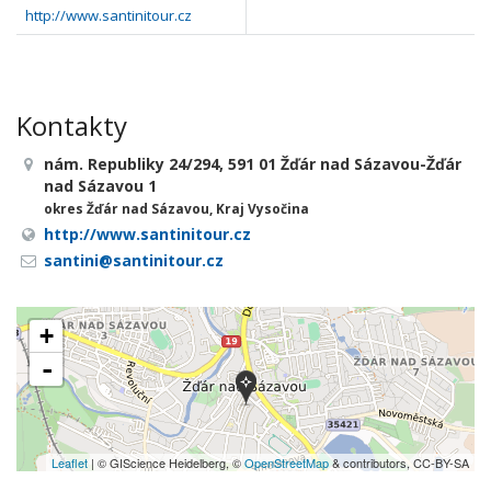
http://www.santinitour.cz
Kontakty
nám. Republiky 24/294, 591 01 Žďár nad Sázavou-Žďár
nad Sázavou 1
okres Žďár nad Sázavou, Kraj Vysočina
http://www.santinitour.cz
santini@santinitour.cz
+
-
Leaflet
| © GIScience Heidelberg, ©
OpenStreetMap
& contributors, CC-BY-SA