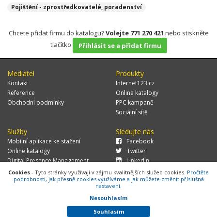
Pojištění - zprostředkovatelé, poradenství
Chcete přidat firmu do katalogu?
Volejte 771 270 421
nebo stiskněte
tlačítko
Přihlásit se a přidat firmu
Mediatel
Produkty
Kontakt
Internet123.cz
Reference
Online katalogy
Obchodní podmínky
PPC kampaně
Sociální sítě
Služby
Sledujte nás
Mobilní aplikace ke stažení
Facebook
Online katalogy
Twitter
Digital Presence Management
LinkedIn
Více zákazníků
Cookies
- Tyto stránky využívají v zájmu kvalitnějších služeb cookies.
Pročtěte
podrobnosti, jak přesně cookies využíváme a jak můžete změnit příslušná
nastavení.
Nesouhlasím
© 2026 MEDIATEL CZ, s.r.o.,
Za Potokem 46/4, 106 00 Praha 10, tel.:
+420 771 270 421, verze 1.29.0.143,
Cookies
Souhlasím