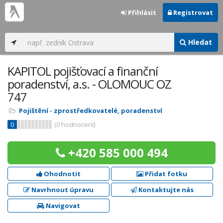
Přihlásit
Registrovat
Hledat
KAPITOL pojišťovací a finanční
poradenství, a.s. - OLOMOUC OZ
747
Pojištění - zprostředkovatelé, poradenství
0
(
0
hodnocení)
+420 585 000 494
Ohodnotit
Přidat fotku
Navrhnout úpravu
Kontaktujte nás
Navigovat