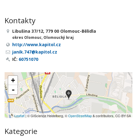
Kontakty
Libušina 37/12, 779 00 Olomouc-Bělidla
okres Olomouc, Olomoucký kraj
http://www.kapitol.cz
janik.747@kapitol.cz
IČ:
60751070
+
-
Leaflet
| © GIScience Heidelberg, ©
OpenStreetMap
& contributors, CC-BY-SA
Kategorie