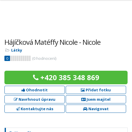
Hájíčková Matéffy Nicole - Nicole
Látky
0
(
0
hodnocení)
+420 385 348 869
Ohodnotit
Přidat fotku
Navrhnout úpravu
Jsem majitel
Kontaktujte nás
Navigovat