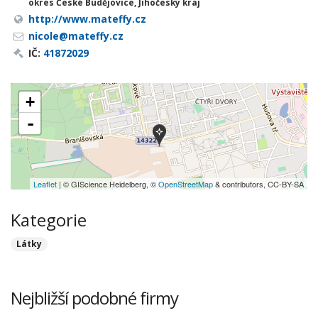
okres České Budějovice, Jihočeský kraj
http://www.mateffy.cz
nicole@mateffy.cz
IČ:
41872029
+
-
Leaflet
| © GIScience Heidelberg, ©
OpenStreetMap
& contributors, CC-BY-SA
Kategorie
Látky
Nejbližší podobné firmy