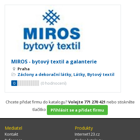
MIROS - bytový textil a galanterie
Praha
Záclony a dekorační látky
,
Látky
,
Bytový textil
0
(
0
hodnocení)
Chcete přidat firmu do katalogu?
Volejte 771 270 421
nebo stiskněte
tlačítko
Přihlásit se a přidat firmu
Mediatel
Produkty
Kontakt
Internet123.cz