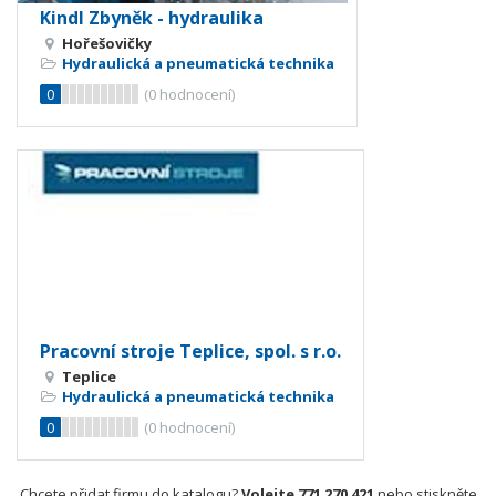
Kindl Zbyněk - hydraulika
Hořešovičky
Hydraulická a pneumatická technika
0
(
0
hodnocení)
Pracovní stroje Teplice, spol. s r.o.
Teplice
Hydraulická a pneumatická technika
0
(
0
hodnocení)
Chcete přidat firmu do katalogu?
Volejte 771 270 421
nebo stiskněte