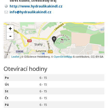
okres Kladno, Středočeský kraj
http://www.hydraulikakindl.cz
info@hydraulikakindl.cz
+
-
Leaflet
| © GIScience Heidelberg, ©
OpenStreetMap
& contributors, CC-BY-SA
Otevírací hodiny
Po
6 - 15
Út
6 - 15
St
6 - 15
Čt
6 - 15
Pá
6 - 15