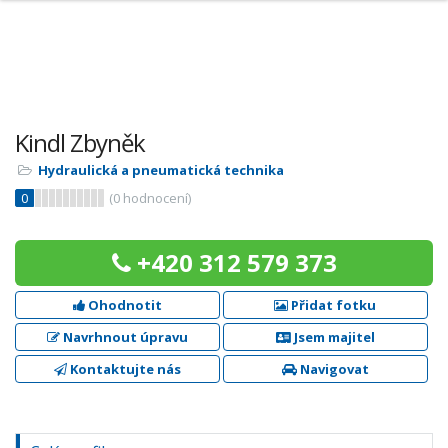
Kindl Zbyněk
Hydraulická a pneumatická technika
0
(
0
hodnocení)
+420 312 579 373
Ohodnotit
Přidat fotku
Navrhnout úpravu
Jsem majitel
Kontaktujte nás
Navigovat