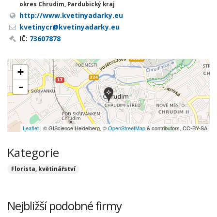
okres Chrudim, Pardubický kraj
http://www.kvetinyadarky.eu
kvetinycr@kvetinyadarky.eu
IČ:
73607878
+
-
Leaflet
| © GIScience Heidelberg, ©
OpenStreetMap
& contributors, CC-BY-SA
Kategorie
Florista, květinářství
Nejbližší podobné firmy