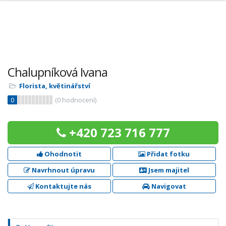
Chalupníková Ivana
Florista, květinářství
0
(
0
hodnocení)
+420 723 716 777
Ohodnotit
Přidat fotku
Navrhnout úpravu
Jsem majitel
Kontaktujte nás
Navigovat