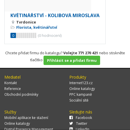
KVĚTINÁŘSTVÍ - KOLIBOVÁ MIROSLAVA
Tvrdonice
Florista, květinářství
0
(
0
hodnocení)
Chcete přidat firmu do katalogu?
Volejte 771 270 421
nebo stiskněte
tlačítko
Přihlásit se a přidat firmu
Mediatel
Produkty
Kontakt
Internet123.cz
Reference
Online katalogy
Obchodní podmínky
PPC kampaně
Sociální sítě
Služby
Sledujte nás
Mobilní aplikace ke stažení
Facebook
Online katalogy
Twitter
Digital Presence Management
LinkedIn