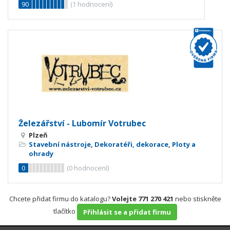
90
(
1
hodnocení)
Železářství - Lubomír Votrubec
Plzeň
Stavební nástroje
,
Dekoratéři, dekorace
,
Ploty a
ohrady
0
(
0
hodnocení)
Chcete přidat firmu do katalogu?
Volejte 771 270 421
nebo stiskněte
tlačítko
Přihlásit se a přidat firmu