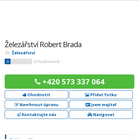
Železářství Robert Brada
Železářství
0
(
0
hodnocení)
+420 573 337 064
Ohodnotit
Přidat fotku
Navrhnout úpravu
Jsem majitel
Kontaktujte nás
Navigovat