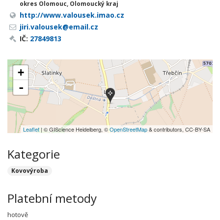
okres Olomouc, Olomoucký kraj
http://www.valousek.imao.cz
jiri.valousek@email.cz
IČ:
27849813
+
-
Leaflet
| © GIScience Heidelberg, ©
OpenStreetMap
& contributors, CC-BY-SA
Kategorie
Kovovýroba
Platební metody
hotově