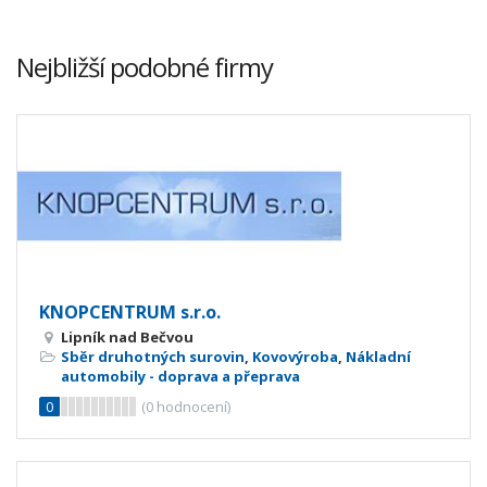
Nejbližší podobné firmy
KNOPCENTRUM s.r.o.
Lipník nad Bečvou
Sběr druhotných surovin
,
Kovovýroba
,
Nákladní
automobily - doprava a přeprava
0
(
0
hodnocení)