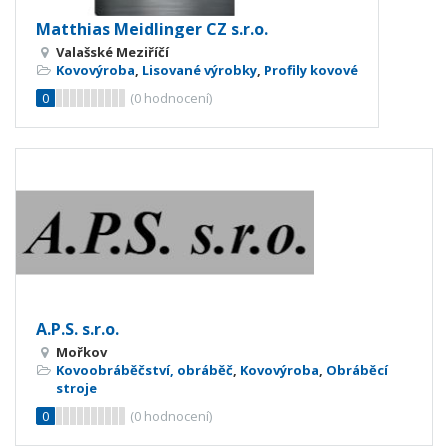
Matthias Meidlinger CZ s.r.o.
Valašské Meziříčí
Kovovýroba
,
Lisované výrobky
,
Profily kovové
0
(
0
hodnocení)
A.P.S. s.r.o.
Mořkov
Kovoobráběčství, obráběč
,
Kovovýroba
,
Obráběcí
stroje
0
(
0
hodnocení)