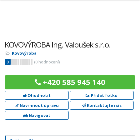
KOVOVÝROBA Ing. Valoušek s.r.o.
Kovovýroba
0
(
0
hodnocení)
+420 585 945 140
Ohodnotit
Přidat fotku
Navrhnout úpravu
Kontaktujte nás
Navigovat