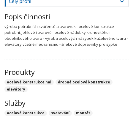
Celý profil
Popis činnosti
výroba potrubních svářenců a tvarovek - ocelové konstrukce
potrubní, jehlové i tvarové - ocelové nádobky kruhovitého i
obdelníkového tvaru - výroba ocelových násypek kuželového tvaru -
elevátory včetně mechanismu - šnekové dopravníky pro sypké
Produkty
ocelové konstrukce hal
drobné ocelové konstrukce
elevátory
Služby
ocelové konstrukce
svařování
montáž