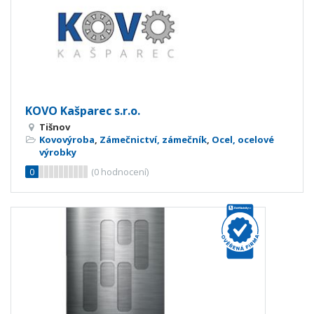
KOVO Kašparec s.r.o.
Tišnov
Kovovýroba
,
Zámečnictví, zámečník
,
Ocel, ocelové
výrobky
0
(
0
hodnocení)