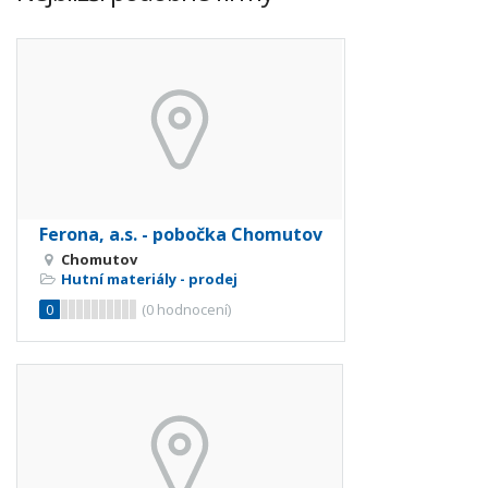
Ferona, a.s. - pobočka Chomutov
Chomutov
Hutní materiály - prodej
0
(
0
hodnocení)