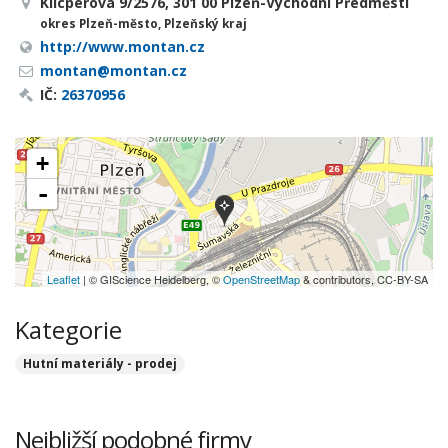
Klicperova 9/2576, 301 00 Plzeň-Východní Předměstí
okres Plzeň-město, Plzeňský kraj
http://www.montan.cz
montan@montan.cz
IČ:
26370956
+
-
Leaflet
| © GIScience Heidelberg, ©
OpenStreetMap
& contributors, CC-BY-SA
Kategorie
Hutní materiály - prodej
Nejbližší podobné firmy