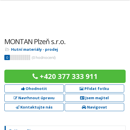
MONTAN Plzeň s.r.o.
Hutní materiály - prodej
0
(
0
hodnocení)
+420 377 333 911
Ohodnotit
Přidat fotku
Navrhnout úpravu
Jsem majitel
Kontaktujte nás
Navigovat