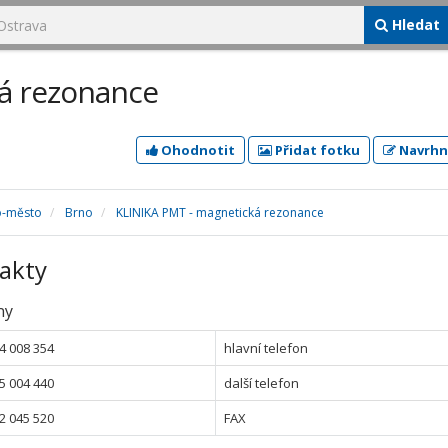
Hledat
á rezonance
Ohodnotit
Přidat fotku
Navrhn
o-město
Brno
KLINIKA PMT - magnetická rezonance
akty
ny
4 008 354
hlavní telefon
5 004 440
další telefon
2 045 520
FAX