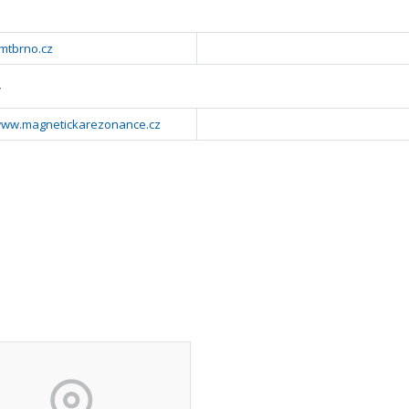
mtbrno.cz
y
/www.magnetickarezonance.cz