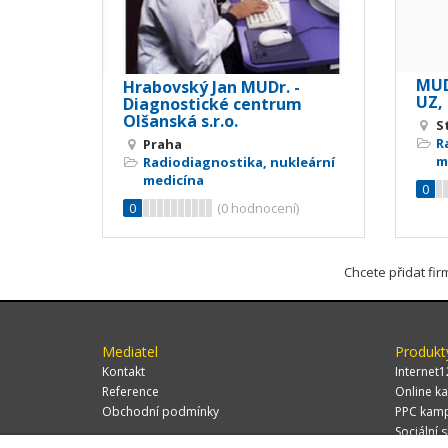
MUD
Hrabovský Jan MUDr. -
UZ,
Diagnostické centrum
Olšanská s.r.o.
S
R
Praha
m
Radiodiagnostika, nukleární
medicína
0
0
(
0
hodnocení)
Chcete přidat fi
Mediatel
Produkt
Kontakt
Internet1
Reference
Online ka
Obchodní podmínky
PPC kam
Sociální s