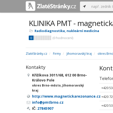
KLINIKA PMT - magnetick
Radiodiagnostika, nukleární medicína
0
(
0
hodnocení)
ZlatéStránky.cz
Firmy
Jihomoravský kraj
okres Brn
Kont
Kontakty
Křižíkova 3011/68, 612 00 Brno-
Telefo
Královo Pole
okres Brno-město, Jihomoravský
+420 53
kraj
http://www.magnetickarezonance.cz
+420 72
info@pmtbrno.cz
+420 53
IČ:
27845907