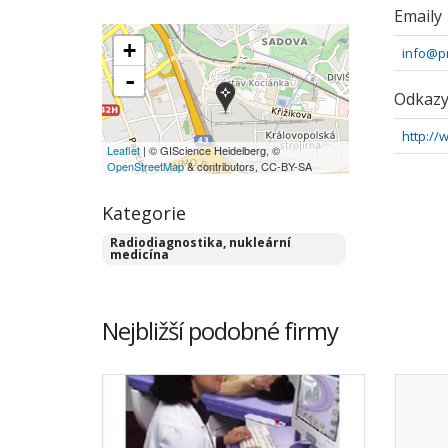
Emaily
+
info@p
-
Odkaz
http:/
Leaflet
| © GIScience Heidelberg, ©
OpenStreetMap
& contributors, CC-BY-SA
Kategorie
Radiodiagnostika, nukleární
medicína
Nejbližší podobné firmy