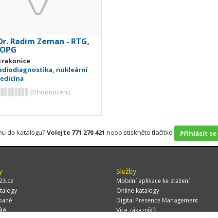
r. Radim Zeman - RTG,
 OPG
trakonice
adiodiagnostika, nukleární
edicína
(
0
hodnocení)
rmu do katalogu?
Volejte 771 270 421
nebo stiskněte tlačítko
Přihlásit se
y
Služby
23.cz
Mobilní aplikace ke stažení
talogy
Online katalogy
paně
Digital Presence Management
ítě
Více zákazníků