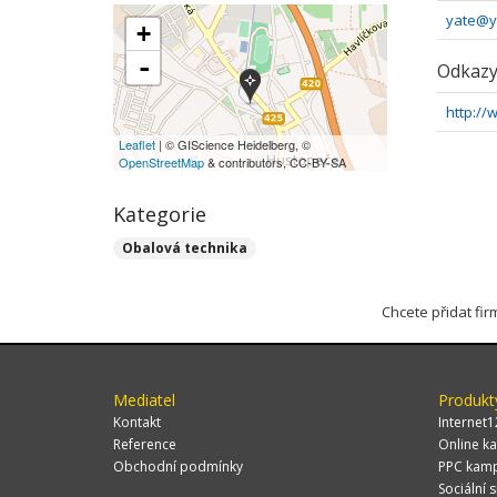
yate@y
+
-
Odkaz
http:/
Leaflet
| © GIScience Heidelberg, ©
OpenStreetMap
& contributors, CC-BY-SA
Kategorie
Obalová technika
Chcete přidat fi
Mediatel
Produkt
Kontakt
Internet1
Reference
Online ka
Obchodní podmínky
PPC kam
Sociální s