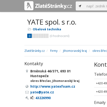
YATE spol. s r.o.
Obalová technika
0
(
0
hodnocení)
ZlatéStránky.cz
Firmy
Jihomoravský kraj
okres Břec
Kont
Kontakty
Brněnská 46/371, 693 01
Telefo
Hustopeče
okres Břeclav, Jihomoravský kraj
+420 49
http://www.yatexfoam.cz
+420 49
yate@yate.cz
IČ:
43226990
Emaily