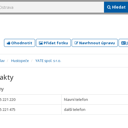
Hledat
Ohodnotit
Přidat fotku
Navrhnout úpravu
J
lav
Hustopeče
YATE spol. s r.o.
akty
ny
5 221 220
hlavní telefon
5 221 475
další telefon