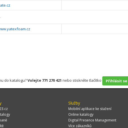
ate.cz
y
/www.yatexfoam.cz
rmu do katalogu?
Volejte 771 270 421
nebo stiskněte tlačítko
Přihlásit se
y
Služby
23.cz
Mobilní aplikace ke stažení
talogy
Online katalogy
paně
Digital Presence Management
ítě
Více zákazníků