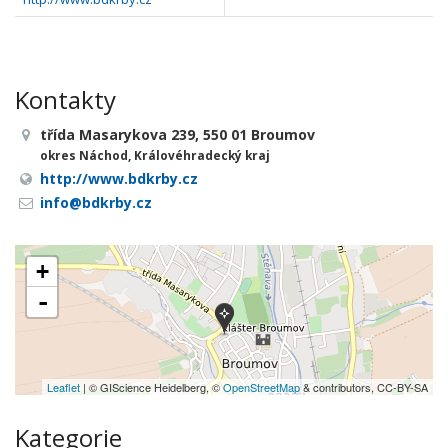
Kontakty
třída Masarykova 239, 550 01 Broumov
okres Náchod, Královéhradecký kraj
http://www.bdkrby.cz
info@bdkrby.cz
+
-
Leaflet
| © GIScience Heidelberg, ©
OpenStreetMap
& contributors, CC-BY-SA
Kategorie