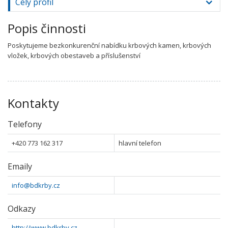
Celý profil
Popis činnosti
Poskytujeme bezkonkurenční nabídku krbových kamen, krbových
vložek, krbových obestaveb a příslušenství
Kontakty
Telefony
+420 773 162 317
hlavní telefon
Emaily
info@bdkrby.cz
Odkazy
http://www.bdkrby.cz