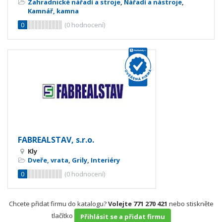
Zahradnické nářadí a stroje
,
Nářadí a nástroje
,
Kamnář, kamna
0
(
0
hodnocení)
FABREALSTAV, s.r.o.
Kly
Dveře, vrata
,
Grily
,
Interiéry
0
(
0
hodnocení)
Chcete přidat firmu do katalogu?
Volejte 771 270 421
nebo stiskněte
tlačítko
Přihlásit se a přidat firmu