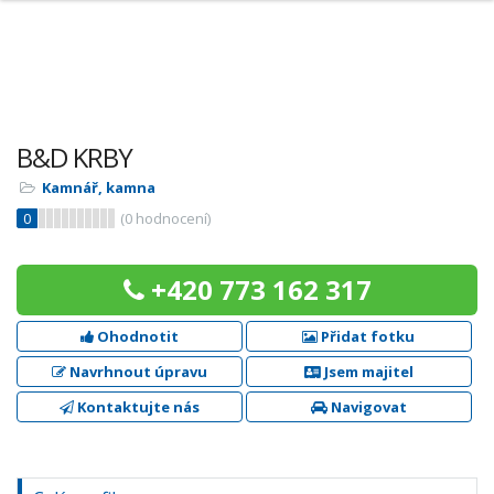
B&D KRBY
Kamnář, kamna
0
(
0
hodnocení)
+420 773 162 317
Ohodnotit
Přidat fotku
Navrhnout úpravu
Jsem majitel
Kontaktujte nás
Navigovat