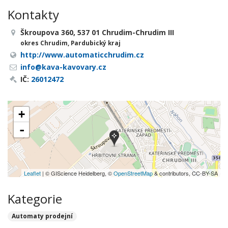
Kontakty
Škroupova 360, 537 01 Chrudim-Chrudim III
okres Chrudim, Pardubický kraj
http://www.automaticchrudim.cz
info@kava-kavovary.cz
IČ:
26012472
+
-
Leaflet
| © GIScience Heidelberg, ©
OpenStreetMap
& contributors, CC-BY-SA
Kategorie
Automaty prodejní