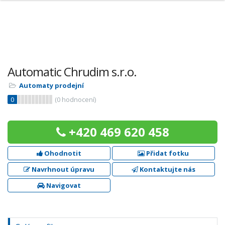
Automatic Chrudim s.r.o.
Automaty prodejní
0
(
0
hodnocení)
+420 469 620 458
Ohodnotit
Přidat fotku
Navrhnout úpravu
Kontaktujte nás
Navigovat